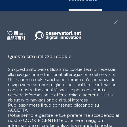
Cookie Center
Close
Facebook
LinkedIn
Instag
Questo sito utilizza i cookie
YouTube
X
Su questo sito web utilizziamo cookie tecnici necessari
alla navigazione e funzionali all’erogazione del servizio.
Utilizziamo i cookie anche per fornirti un’esperienza di
navigazione sempre migliore, per facilitare le interazioni
con le nostre funzionalità social e per consentirti di
ricevere informazioni e offerte mirate aderenti alle tue
abitudini di navigazione e ai tuoi interessi.
Puoi esprimere il tuo consenso cliccando su
© 2024 Copyright © Politecnico di Milano Dipartimento
ACCETTA.
di Ingegneria Gestionale
Potrai sempre gestire le tue preferenze accedendo al
nostro COOKIE CENTER e ottenere maggiori
informazioni sui cookie utilizzati, visitando la nostra