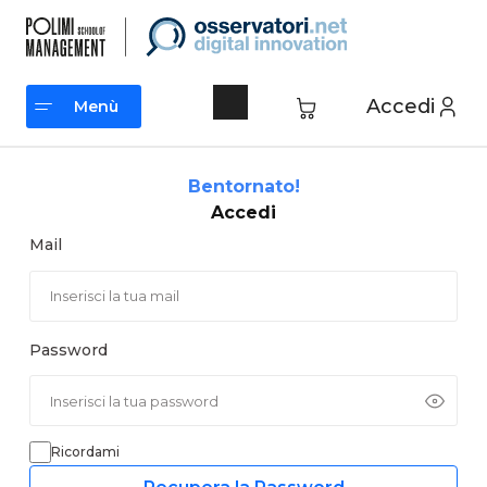
Vai
al
contenuto
Accedi
Menù
Menù
Bentornato!
Accedi
Mail
Password
Ricordami