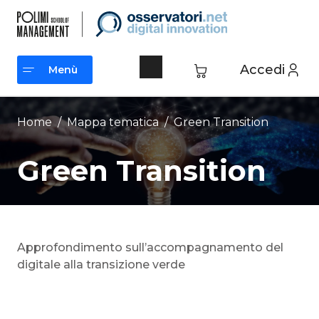
Vai
al
contenuto
Accedi
Menù
Menù
Home
/ Mappa tematica /
Green Transition
Green Transition
Approfondimento sull’accompagnamento del
digitale alla transizione verde