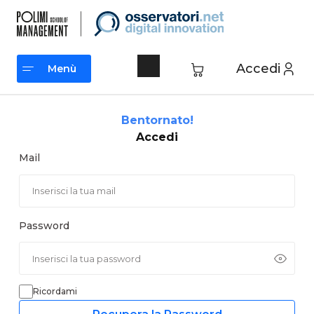
Vai
al
contenuto
Accedi
Menù
Menù
Bentornato!
Accedi
Mail
Password
Ricordami