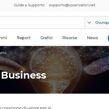
Guida e Supporto
supporto@osservatori.net
Ovunq
mmi
Report
Grafici
Risorse
News
ness
 Business
a creazione di valore per le