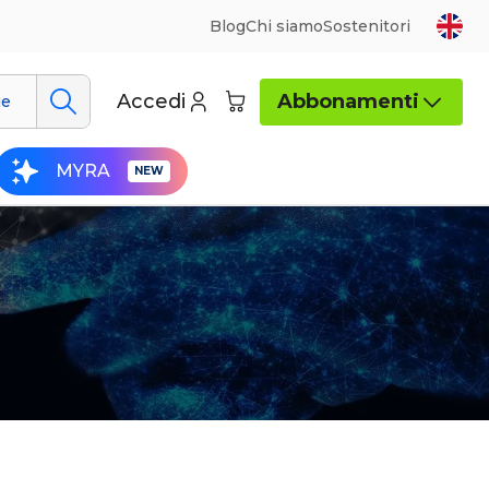
Blog
Chi siamo
Sostenitori
Accedi
Abbonamenti
ue
MYRA