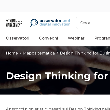
Vai
al
contenuto
Cerca
Osservatori
Convegni
Webinar
Progra
Home
/ Mappa tematica /
Design Thinking for Busi
Design Thinking for
Approcci pionieristici basati sul Design Thinking nell