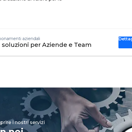
onamenti aziendali
Detta
 soluzioni per Aziende e Team
rire i nostri servizi
n noi