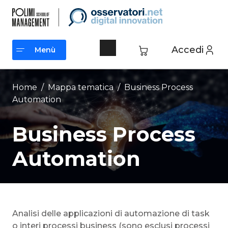
Vai
al
contenuto
Accedi
Menù
Menù
Home
/ Mappa tematica /
Business Process
Automation
Business Process
Automation
Analisi delle applicazioni di automazione di task
o interi processi business (sono esclusi processi