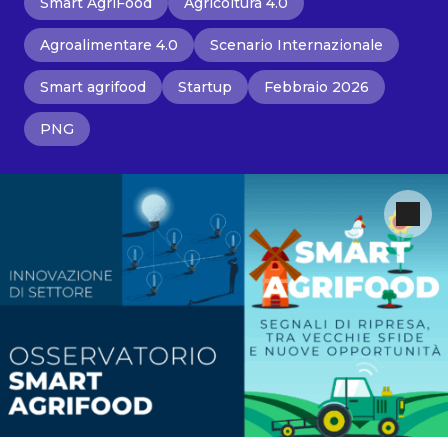
Smart AgriFood
Agricoltura 4.0
Agroalimentare 4.0
Scenario Internazionale
Smart agrifood
Startup
Febbraio 2026
PNG