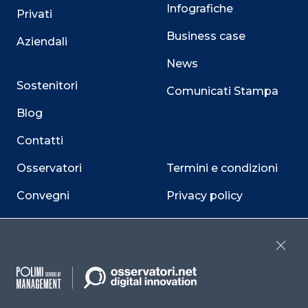
Infografiche
Privati
Business case
Aziendali
News
Sostenitori
Comunicati Stampa
Blog
Contatti
Osservatori
Termini e condizioni
Convegni
Privacy policy
Webinar
Cookie policy
Programmi
Sitemap
Close
Dichiarazione di
accessibilità