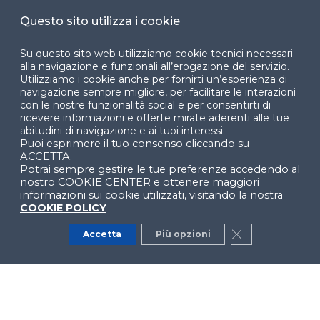
Cookie Center
Questo sito utilizza i cookie
Su questo sito web utilizziamo cookie tecnici necessari
alla navigazione e funzionali all’erogazione del servizio.
Utilizziamo i cookie anche per fornirti un’esperienza di
Facebook
LinkedIn
Instag
navigazione sempre migliore, per facilitare le interazioni
con le nostre funzionalità social e per consentirti di
ricevere informazioni e offerte mirate aderenti alle tue
abitudini di navigazione e ai tuoi interessi.
Puoi esprimere il tuo consenso cliccando su
YouTube
X
ACCETTA.
Potrai sempre gestire le tue preferenze accedendo al
nostro COOKIE CENTER e ottenere maggiori
informazioni sui cookie utilizzati, visitando la nostra
COOKIE POLICY
Accetta
Più opzioni
Close GDPR Co
© 2024 Copyright © Politecnico di Milano Dipartimento
di Ingegneria Gestionale