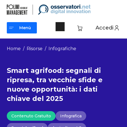
Vai
al
contenuto
Accedi
Menù
Menù
Home
/
Risorse
/
Infografiche
Smart agrifood: segnali di
ripresa, tra vecchie sfide e
nuove opportunità: i dati
chiave del 2025
Contenuto Gratuito
Infografica