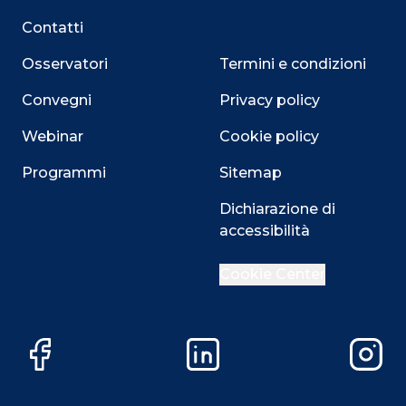
Contatti
Osservatori
Termini e condizioni
Convegni
Privacy policy
Webinar
Cookie policy
Programmi
Sitemap
Dichiarazione di
Close
accessibilità
Cookie Center
Questo sito utilizza i cookie
Su questo sito web utilizziamo cookie tecnici necessari
Facebook
LinkedIn
Instag
alla navigazione e funzionali all’erogazione del servizio.
Utilizziamo i cookie anche per fornirti un’esperienza di