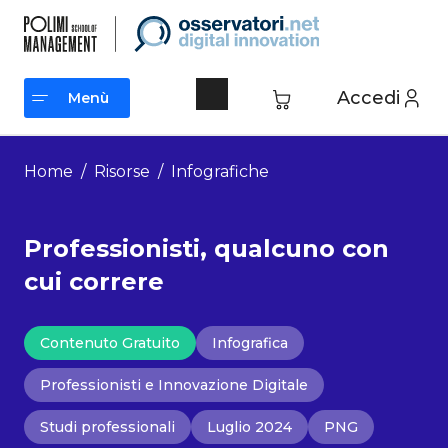
Vai
al
contenuto
Accedi
Menù
Menù
Home
/
Risorse
/
Infografiche
Professionisti, qualcuno con
cui correre
Contenuto Gratuito
Infografica
Professionisti e Innovazione Digitale
Studi professionali
Luglio 2024
PNG