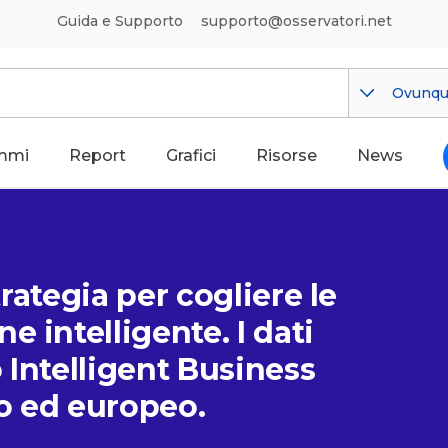
Guida e Supporto
supporto@osservatori.net
Ovunq
mmi
Report
Grafici
Risorse
News
trategia per cogliere le
 intelligente. I dati
 Intelligent Business
o ed europeo.