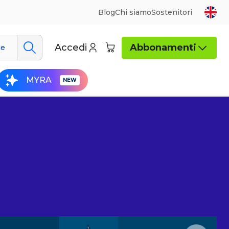
Blog
Chi siamo
Sostenitori
Accedi
Abbonamenti
ue
MYRA