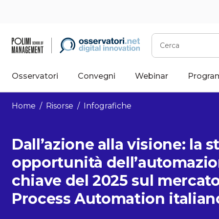
Vai
al
contenuto
Cerca
Osservatori
Convegni
Webinar
Progra
Home
/
Risorse
/
Infografiche
Dall’azione alla visione: la s
opportunità dell’automazione
chiave del 2025 sul mercato
Process Automation italian