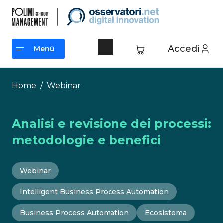
Vai
al
contenuto
Accedi
Menù
Menù
Home
/
Webinar
Analisi e revisione dei processi:
metodologie e benefici
Webinar
Intelligent Business Process Automation
Business Process Automation
Ecosistema