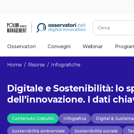
Vai
al
contenuto
Cerca
Osservatori
Convegni
Webinar
Progra
Home
/
Risorse
/
Infografiche
Digitale e Sostenibilità: lo 
dell’innovazione. I dati chi
Contenuto Gratuito
Infografica
Digital & Sustain
Sostenibilità ambientale
Sostenibilità sociale
Te