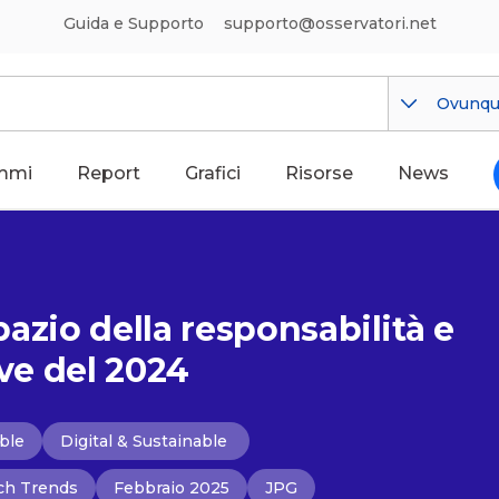
Guida e Supporto
supporto@osservatori.net
Ovunq
mmi
Report
Grafici
Risorse
News
spazio della responsabilità e
ave del 2024
able
Digital & Sustainable
ch Trends
Febbraio 2025
JPG