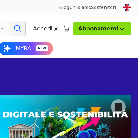
Blog
Chi siamo
Sostenitori
Accedi
Abbonamenti
ue
MYRA