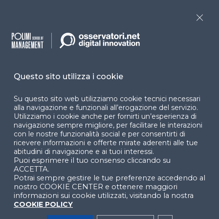
Dichiarazione di
Close
accessibilità
Cookie Center
Questo sito utilizza i cookie
Su questo sito web utilizziamo cookie tecnici necessari
Facebook
LinkedIn
Instag
alla navigazione e funzionali all’erogazione del servizio.
Utilizziamo i cookie anche per fornirti un’esperienza di
navigazione sempre migliore, per facilitare le interazioni
con le nostre funzionalità social e per consentirti di
YouTube
X
ricevere informazioni e offerte mirate aderenti alle tue
abitudini di navigazione e ai tuoi interessi.
Puoi esprimere il tuo consenso cliccando su
ACCETTA.
Potrai sempre gestire le tue preferenze accedendo al
nostro COOKIE CENTER e ottenere maggiori
informazioni sui cookie utilizzati, visitando la nostra
COOKIE POLICY
© 2024 Copyright © Politecnico di Milano Dipartimento