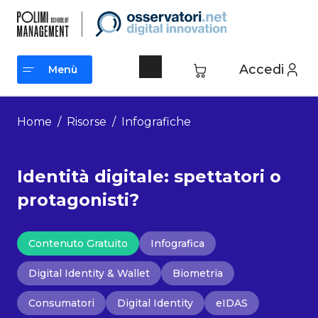
Vai
al
contenuto
Accedi
Menù
Menù
Home
/
Risorse
/
Infografiche
Identità digitale: spettatori o
protagonisti?
Contenuto Gratuito
Infografica
Digital Identity & Wallet
Biometria
Consumatori
Digital Identity
eIDAS