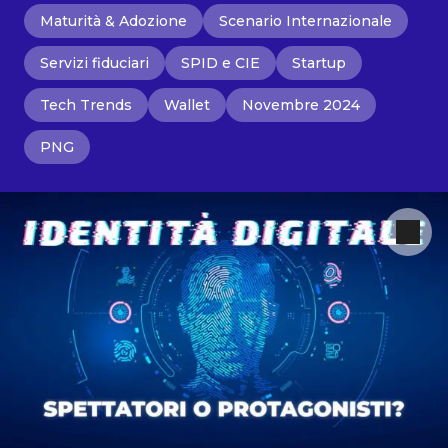
Maturità & Adozione
Scenario Internazionale
Servizi fiduciari
SPID e CIE
Startup
Tech Trends
Wallet
Novembre 2024
PNG