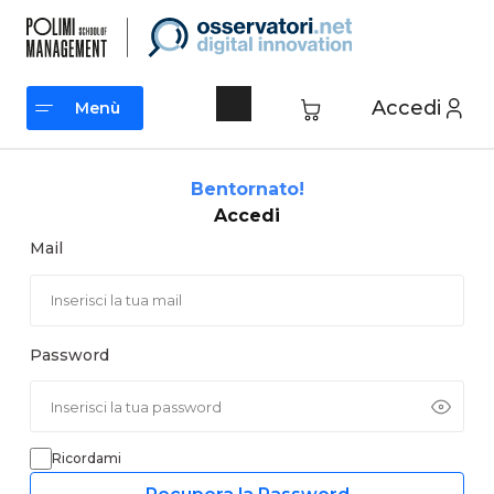
Vai
al
contenuto
Accedi
Menù
Menù
Bentornato!
Accedi
Mail
Password
Ricordami