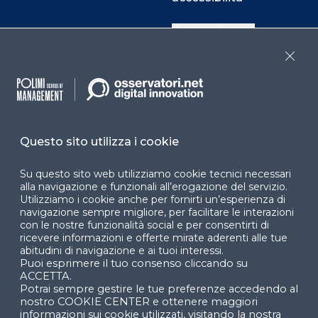
Cookie Center
Close
Facebook
LinkedIn
Instag
Questo sito utilizza i cookie
YouTube
X
Su questo sito web utilizziamo cookie tecnici necessari
alla navigazione e funzionali all’erogazione del servizio.
Utilizziamo i cookie anche per fornirti un’esperienza di
navigazione sempre migliore, per facilitare le interazioni
con le nostre funzionalità social e per consentirti di
ricevere informazioni e offerte mirate aderenti alle tue
abitudini di navigazione e ai tuoi interessi.
Puoi esprimere il tuo consenso cliccando su
© 2024 Copyright © Politecnico di Milano Dipartimento
ACCETTA.
di Ingegneria Gestionale
Potrai sempre gestire le tue preferenze accedendo al
nostro COOKIE CENTER e ottenere maggiori
informazioni sui cookie utilizzati, visitando la nostra