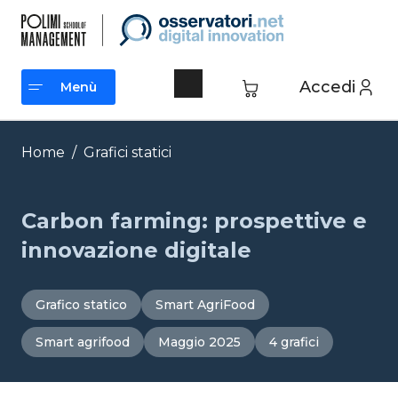
Vai
al
contenuto
Accedi
Menù
Menù
Home
/
Grafici statici
Carbon farming: prospettive e
innovazione digitale
Grafico statico
Smart AgriFood
Smart agrifood
Maggio 2025
4 grafici