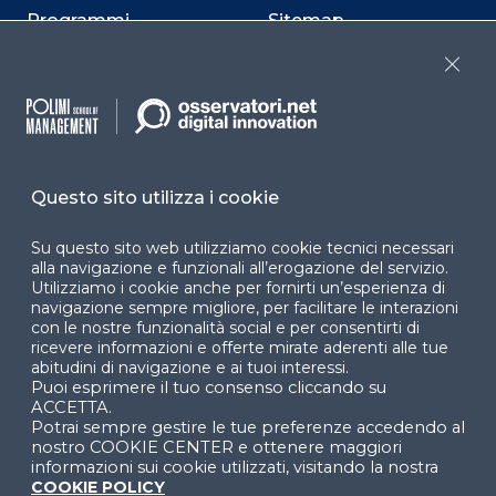
Programmi
Sitemap
Dichiarazione di
Close
accessibilità
Cookie Center
Questo sito utilizza i cookie
Su questo sito web utilizziamo cookie tecnici necessari
Facebook
LinkedIn
Instag
alla navigazione e funzionali all’erogazione del servizio.
Utilizziamo i cookie anche per fornirti un’esperienza di
navigazione sempre migliore, per facilitare le interazioni
con le nostre funzionalità social e per consentirti di
YouTube
X
ricevere informazioni e offerte mirate aderenti alle tue
abitudini di navigazione e ai tuoi interessi.
Puoi esprimere il tuo consenso cliccando su
ACCETTA.
Potrai sempre gestire le tue preferenze accedendo al
nostro COOKIE CENTER e ottenere maggiori
informazioni sui cookie utilizzati, visitando la nostra
COOKIE POLICY