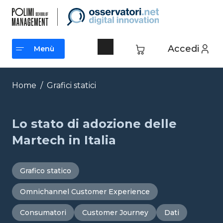
Vai
al
contenuto
Accedi
Menù
Menù
Home
/
Grafici statici
Lo stato di adozione delle
Martech in Italia
Grafico statico
Omnichannel Customer Experience
Consumatori
Customer Journey
Dati