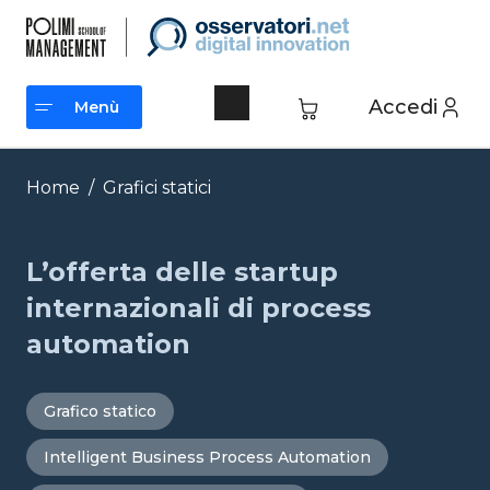
Vai
al
contenuto
Accedi
Menù
Menù
Home
/
Grafici statici
L’offerta delle startup
internazionali di process
automation
Grafico statico
Intelligent Business Process Automation