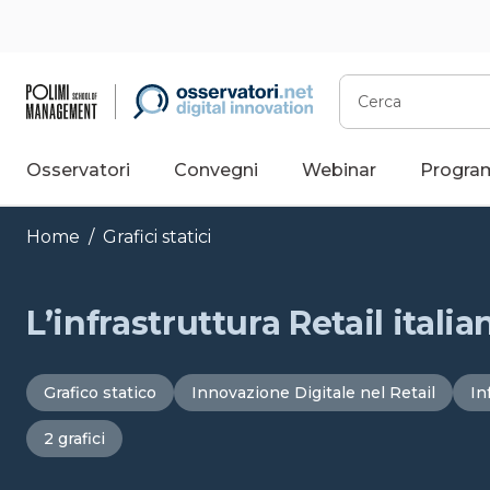
Vai
al
contenuto
Cerca
Osservatori
Convegni
Webinar
Progra
Home
/
Grafici statici
L’infrastruttura Retail italia
Grafico statico
Innovazione Digitale nel Retail
In
2 grafici