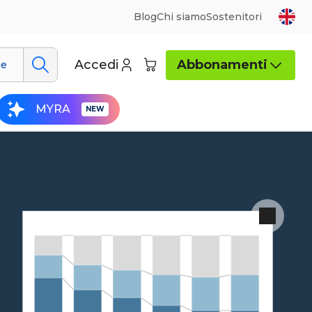
Blog
Chi siamo
Sostenitori
Accedi
Abbonamenti
ue
MYRA