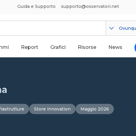
Guida e Supporto
supporto@osservatori.net
Ovunq
mmi
Report
Grafici
Risorse
News
na
frastrutture
Store innovation
Maggio 2026