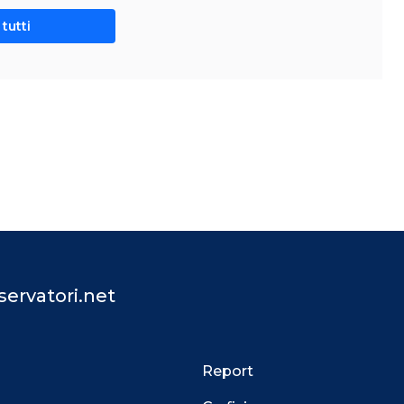
tutti
ervatori.net
Report