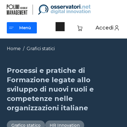
Vai
al
contenuto
Accedi
Menù
Menù
Home
/
Grafici statici
Processi e pratiche di
Formazione legate allo
sviluppo di nuovi ruoli e
competenze nelle
organizzazioni italiane
Grafico statico
HR Innovation