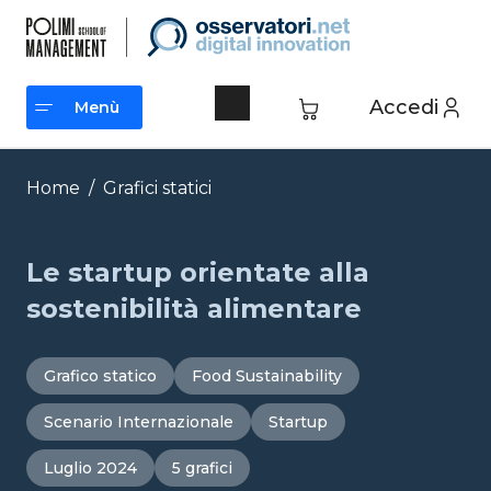
Vai
al
contenuto
Accedi
Menù
Menù
Home
/
Grafici statici
Le startup orientate alla
sostenibilità alimentare
Grafico statico
Food Sustainability
Scenario Internazionale
Startup
Luglio 2024
5 grafici