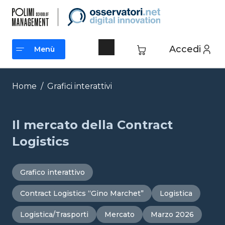
Vai
al
contenuto
Accedi
Menù
Menù
Home
/
Grafici interattivi
Il mercato della Contract
Logistics
Grafico interattivo
Contract Logistics “Gino Marchet”
Logistica
Logistica/Trasporti
Mercato
Marzo 2026