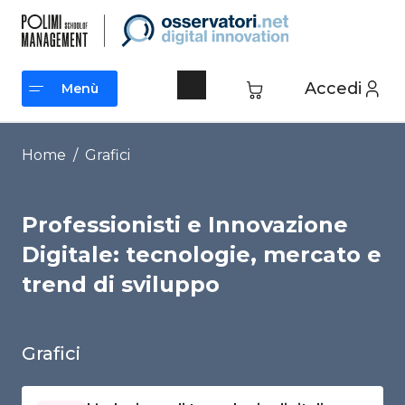
Vai
al
contenuto
Accedi
Menù
Menù
Home
/
Grafici
Professionisti e Innovazione
Digitale: tecnologie, mercato e
trend di sviluppo
Grafici