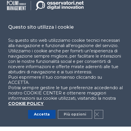
accessibilità
Cookie Center
Questo sito utilizza i cookie
Su questo sito web utilizziamo cookie tecnici necessari
alla navigazione e funzionali all’erogazione del servizio.
Facebook
LinkedIn
Instag
Utilizziamo i cookie anche per fornirti un’esperienza di
navigazione sempre migliore, per facilitare le interazioni
con le nostre funzionalità social e per consentirti di
ricevere informazioni e offerte mirate aderenti alle tue
YouTube
X
abitudini di navigazione e ai tuoi interessi.
Puoi esprimere il tuo consenso cliccando su
ACCETTA.
Potrai sempre gestire le tue preferenze accedendo al
nostro COOKIE CENTER e ottenere maggiori
informazioni sui cookie utilizzati, visitando la nostra
COOKIE POLICY
© 2024 Copyright © Politecnico di Milano Dipartimento
Accetta
Più opzioni
Close GDPR Co
di Ingegneria Gestionale