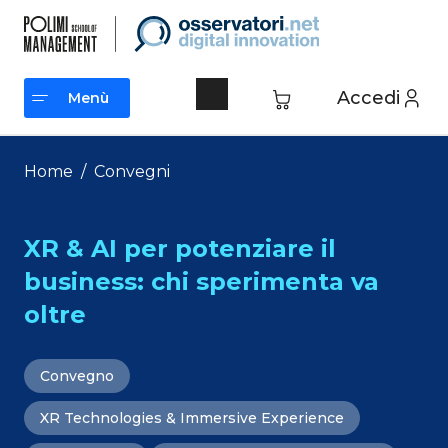
Vai
al
contenuto
Accedi
Menù
Menù
Home
/
Convegni
XR & AI per potenziare il
business: chi sperimenta va
oltre
Convegno
XR Technologies & Immersive Experience