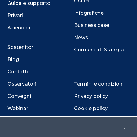
Grafici
Guida e supporto
Infografiche
Privati
Business case
Aziendali
News
Sostenitori
Comunicati Stampa
Blog
Contatti
Osservatori
Termini e condizioni
Convegni
Privacy policy
Webinar
Cookie policy
Programmi
Sitemap
Close
Dichiarazione di