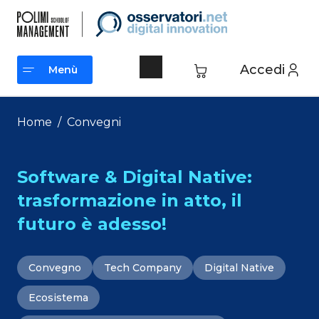
Vai
al
contenuto
Accedi
Menù
Menù
Home
/
Convegni
Software & Digital Native:
trasformazione in atto, il
futuro è adesso!
Convegno
Tech Company
Digital Native
Ecosistema