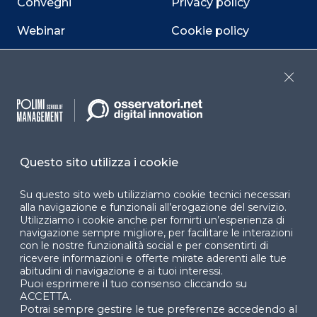
Convegni
Privacy policy
Webinar
Cookie policy
Programmi
Sitemap
Close
Dichiarazione di
accessibilità
Cookie Center
Questo sito utilizza i cookie
Su questo sito web utilizziamo cookie tecnici necessari
alla navigazione e funzionali all’erogazione del servizio.
Facebook
LinkedIn
Instag
Utilizziamo i cookie anche per fornirti un’esperienza di
navigazione sempre migliore, per facilitare le interazioni
con le nostre funzionalità social e per consentirti di
ricevere informazioni e offerte mirate aderenti alle tue
YouTube
X
abitudini di navigazione e ai tuoi interessi.
Puoi esprimere il tuo consenso cliccando su
ACCETTA.
Potrai sempre gestire le tue preferenze accedendo al