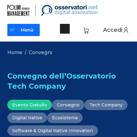
Vai
al
contenuto
Accedi
Menù
Menù
Home
/
Convegni
Convegno dell’Osservatorio
Tech Company
Evento Gratuito
Convegno
Tech Company
Digital Native
Ecosistema
Software & Digital Native Innovation