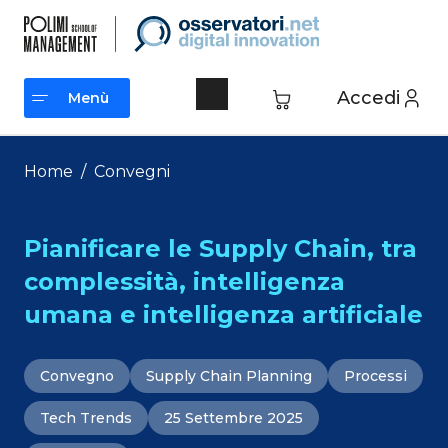
Vai
al
contenuto
Accedi
Menù
Menù
Home
/
Convegni
Pianificare le Supply Chain, tra
complessità, intelligenza
umana e intelligenza artificiale
Convegno
Supply Chain Planning
Processi
Tech Trends
25 Settembre 2025