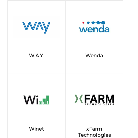
W.A.Y.
Wenda
Winet
xFarm
Technologies