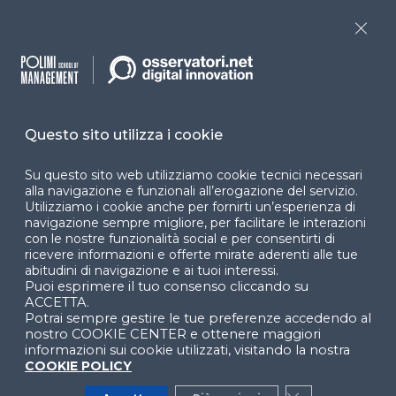
Programmi
Sitemap
Close
Dichiarazione di
accessibilità
Cookie Center
Questo sito utilizza i cookie
Su questo sito web utilizziamo cookie tecnici necessari
alla navigazione e funzionali all’erogazione del servizio.
Facebook
LinkedIn
Instag
Utilizziamo i cookie anche per fornirti un’esperienza di
navigazione sempre migliore, per facilitare le interazioni
con le nostre funzionalità social e per consentirti di
ricevere informazioni e offerte mirate aderenti alle tue
YouTube
X
abitudini di navigazione e ai tuoi interessi.
Puoi esprimere il tuo consenso cliccando su
ACCETTA.
Potrai sempre gestire le tue preferenze accedendo al
nostro COOKIE CENTER e ottenere maggiori
informazioni sui cookie utilizzati, visitando la nostra
COOKIE POLICY