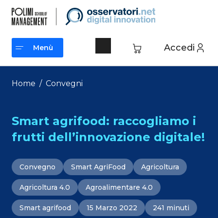
Vai
al
contenuto
Accedi
Menù
Menù
Home
/
Convegni
Smart agrifood: raccogliamo i
frutti dell’innovazione digitale!
Convegno
Smart AgriFood
Agricoltura
Agricoltura 4.0
Agroalimentare 4.0
Smart agrifood
15 Marzo 2022
241 minuti