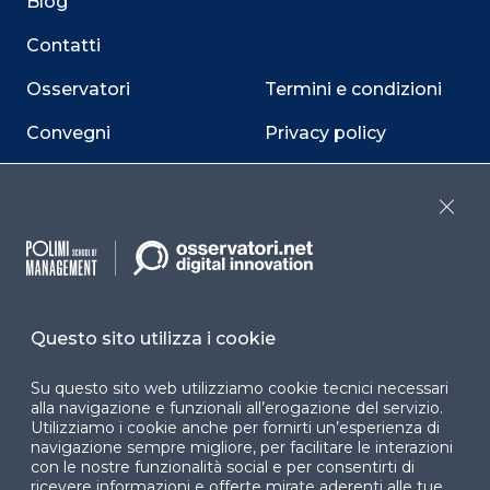
Blog
Contatti
Osservatori
Termini e condizioni
Convegni
Privacy policy
Webinar
Cookie policy
Close
Programmi
Sitemap
Dichiarazione di
accessibilità
Questo sito utilizza i cookie
Cookie Center
Su questo sito web utilizziamo cookie tecnici necessari
alla navigazione e funzionali all’erogazione del servizio.
Utilizziamo i cookie anche per fornirti un’esperienza di
navigazione sempre migliore, per facilitare le interazioni
Facebook
LinkedIn
Instag
con le nostre funzionalità social e per consentirti di
ricevere informazioni e offerte mirate aderenti alle tue