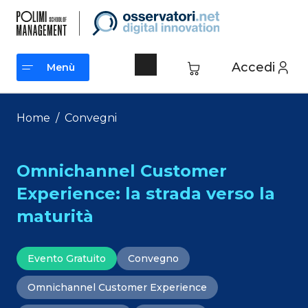
Vai
al
contenuto
Accedi
Menù
Menù
Home
/
Convegni
Omnichannel Customer
Experience: la strada verso la
maturità
Evento Gratuito
Convegno
Omnichannel Customer Experience