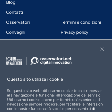
Blog
Contatti
Osservatori
Termini e condizioni
Convegni
Privacy policy
Webinar
Cookie policy
Close
Programmi
Sitemap
Dichiarazione di
accessibilità
Questo sito utilizza i cookie
Cookie Center
Su questo sito web utilizziamo cookie tecnici necessari
alla navigazione e funzionali all’erogazione del servizio.
Utilizziamo i cookie anche per fornirti un’esperienza di
navigazione sempre migliore, per facilitare le interazioni
Facebook
LinkedIn
Instag
con le nostre funzionalità social e per consentirti di