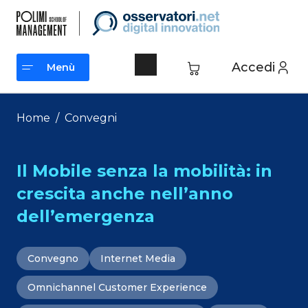
Vai
al
contenuto
Accedi
Menù
Menù
Home
/
Convegni
Il Mobile senza la mobilità: in
crescita anche nell’anno
dell’emergenza
Convegno
Internet Media
Omnichannel Customer Experience