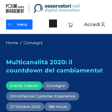
Vai
al
contenuto
Accedi
Menù
Menù
Home
/
Convegni
Multicanalità 2020: il
countdown del cambiamento!
Evento Gratuito
Convegno
Omnichannel Customer Experience
27 Ottobre 2020
188 minuti