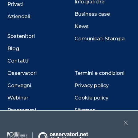
Infografiche
Privati
Business case
Aziendali
News
Sostenitori
Comunicati Stampa
Blog
Contatti
Osservatori
Termini e condizioni
Convegni
Privacy policy
Webinar
Cookie policy
Programmi
Sitemap
Dichiarazione di
Close
accessibilità