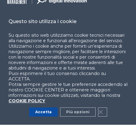
Cookie Center
Questo sito utilizza i cookie
Su questo sito web utilizziamo cookie tecnici necessari
Facebook
LinkedIn
Instag
alla navigazione e funzionali all’erogazione del servizio.
Utilizziamo i cookie anche per fornirti un’esperienza di
navigazione sempre migliore, per facilitare le interazioni
con le nostre funzionalità social e per consentirti di
YouTube
X
ricevere informazioni e offerte mirate aderenti alle tue
abitudini di navigazione e ai tuoi interessi.
Puoi esprimere il tuo consenso cliccando su
ACCETTA.
Potrai sempre gestire le tue preferenze accedendo al
nostro COOKIE CENTER e ottenere maggiori
informazioni sui cookie utilizzati, visitando la nostra
COOKIE POLICY
© 2024 Copyright © Politecnico di Milano Dipartimento
di Ingegneria Gestionale
Accetta
Più opzioni
Close GDPR Co