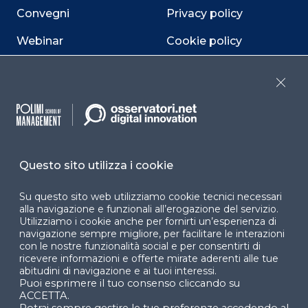
Convegni
Privacy policy
Webinar
Cookie policy
Programmi
Sitemap
Close
Dichiarazione di
accessibilità
Cookie Center
Questo sito utilizza i cookie
Su questo sito web utilizziamo cookie tecnici necessari
alla navigazione e funzionali all’erogazione del servizio.
Facebook
LinkedIn
Instag
Utilizziamo i cookie anche per fornirti un’esperienza di
navigazione sempre migliore, per facilitare le interazioni
con le nostre funzionalità social e per consentirti di
ricevere informazioni e offerte mirate aderenti alle tue
YouTube
X
abitudini di navigazione e ai tuoi interessi.
Puoi esprimere il tuo consenso cliccando su
ACCETTA.