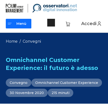
Vai
al
contenuto
Accedi
Menù
Menù
Home
/
Convegni
Omnichannel Customer
Experience: il futuro è adesso
Convegno
Omnichannel Customer Experience
30 Novembre 2020
215 minuti