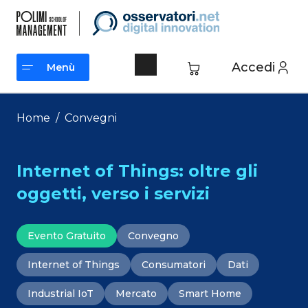
Vai
al
contenuto
Accedi
Menù
Menù
Home
/
Convegni
Internet of Things: oltre gli
oggetti, verso i servizi
Evento Gratuito
Convegno
Internet of Things
Consumatori
Dati
Industrial IoT
Mercato
Smart Home