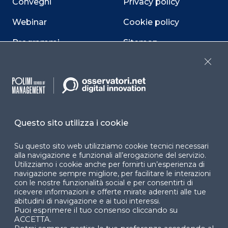
Convegni
Privacy policy
Webinar
Cookie policy
Programmi
Sitemap
Dichiarazione di
Close
accessibilità
Cookie Center
Questo sito utilizza i cookie
Su questo sito web utilizziamo cookie tecnici necessari
Facebook
LinkedIn
Instag
alla navigazione e funzionali all’erogazione del servizio.
Utilizziamo i cookie anche per fornirti un’esperienza di
navigazione sempre migliore, per facilitare le interazioni
con le nostre funzionalità social e per consentirti di
YouTube
X
ricevere informazioni e offerte mirate aderenti alle tue
abitudini di navigazione e ai tuoi interessi.
Puoi esprimere il tuo consenso cliccando su
ACCETTA.