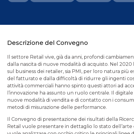
Descrizione del Convegno
Il settore Retail vive, già da anni, profondi cambiame
dalla nascita di nuove modalità di acquisto. Nel 2020 
sul business dei retailer, sia PMI, per loro natura più e
del fatturato e dalla difficoltà di ridurre gli ingenti co
attività commerciali hanno spinto questi attori ad acce
l’innovazione ha assunto un ruolo centrale. Il digital
nuove modalità di vendita e di contatto con i consumato
metodi di misurazione delle performance.
Il Convegno di presentazione dei risultati della Ricer
Retail vuole presentare in dettaglio lo stato dell’arte d
vuole analizzare con occhio critico le principali linee 