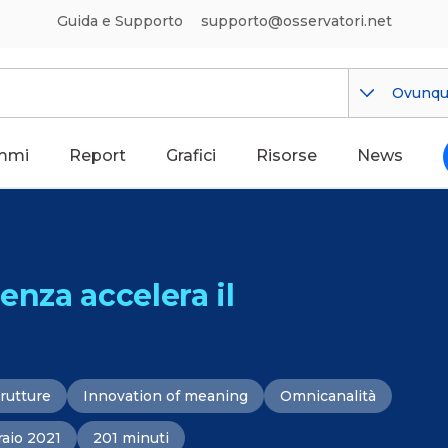
Guida e Supporto
supporto@osservatori.net
Ovunq
mmi
Report
Grafici
Risorse
News
genza accelera il
trutture
Innovation of meaning
Omnicanalità
raio 2021
201 minuti