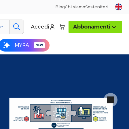
Blog
Chi siamo
Sostenitori
Accedi
Abbonamenti
ue
MYRA