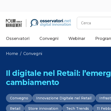
Vai
al
contenuto
Cerca
Osservatori
Convegni
Webinar
Progra
Home
/
Convegni
Il digitale nel Retail: l’emer
cambiamento
Convegno
Innovazione Digitale nel Retail
Infras
Retail
Store innovation
Tech Trends
11 Febb