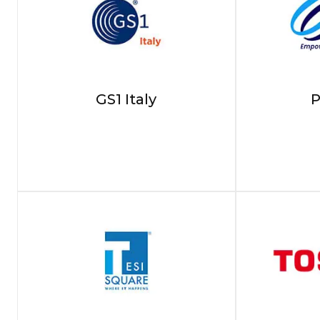
GS1 Italy
P