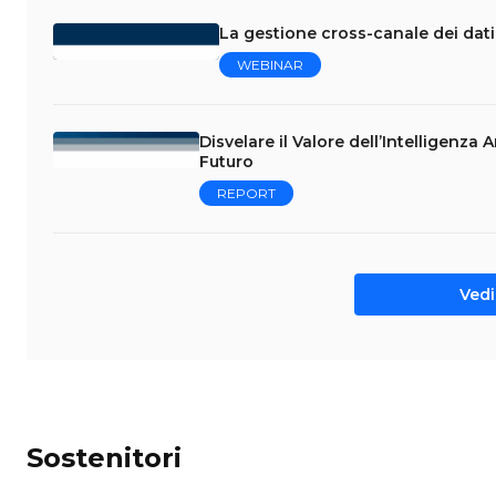
La gestione cross-canale dei dati 
WEBINAR
Disvelare il Valore dell’Intelligenza 
Futuro
REPORT
Vedi 
Sostenitori