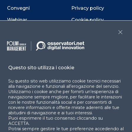
Convegni
Privacy policy
Webinar
Cookie policy
Programmi
Sitemap
Close
Dichiarazione di
accessibilità
Cookie Center
Questo sito utilizza i cookie
Su questo sito web utilizziamo cookie tecnici necessari
alla navigazione e funzionali all’erogazione del servizio.
Utilizziamo i cookie anche per fornirti un’esperienza di
Facebook
LinkedIn
Instag
navigazione sempre migliore, per facilitare le interazioni
con le nostre funzionalità social e per consentirti di
ricevere informazioni e offerte mirate aderenti alle tue
abitudini di navigazione e ai tuoi interessi.
YouTube
X
Puoi esprimere il tuo consenso cliccando su
ACCETTA.
Potrai sempre gestire le tue preferenze accedendo al