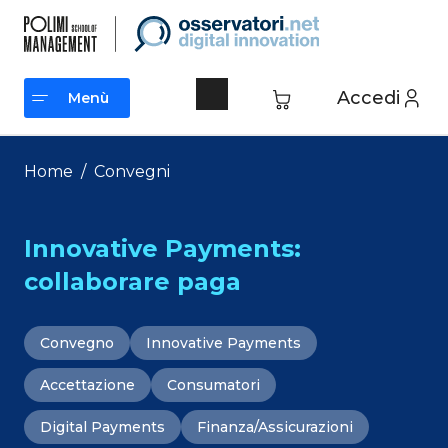
Vai
al
contenuto
Accedi
Menù
Menù
Home
/
Convegni
Innovative Payments:
collaborare paga
Convegno
Innovative Payments
Accettazione
Consumatori
Digital Payments
Finanza/Assicurazioni