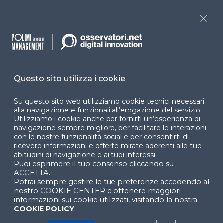
Programmi
Sitemap
Close
Dichiarazione di
accessibilità
Cookie Center
Questo sito utilizza i cookie
Su questo sito web utilizziamo cookie tecnici necessari
alla navigazione e funzionali all’erogazione del servizio.
Utilizziamo i cookie anche per fornirti un’esperienza di
Facebook
LinkedIn
Instag
navigazione sempre migliore, per facilitare le interazioni
con le nostre funzionalità social e per consentirti di
ricevere informazioni e offerte mirate aderenti alle tue
abitudini di navigazione e ai tuoi interessi.
YouTube
X
Puoi esprimere il tuo consenso cliccando su
ACCETTA.
Potrai sempre gestire le tue preferenze accedendo al
nostro COOKIE CENTER e ottenere maggiori
informazioni sui cookie utilizzati, visitando la nostra
COOKIE POLICY