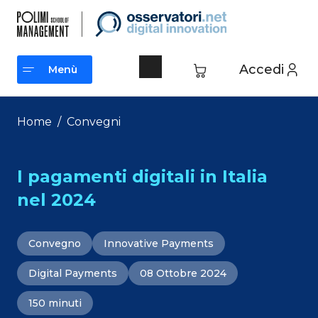
Vai
al
contenuto
Accedi
Menù
Menù
Home
/
Convegni
I pagamenti digitali in Italia
nel 2024
Convegno
Innovative Payments
Digital Payments
08 Ottobre 2024
150 minuti