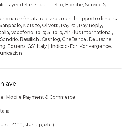
ipali player del mercato: Telco, Banche, Service &
ommerce è stata realizzata con il supporto di Banca
Sanpaolo, Netsize, Olivetti, PayPal, Pay Reply,
ia, Vodafone Italia; 3 Italia, AirPlus International,
ondrio, Bassilichi, Cashlog, CheBanca!, Deutsche
, Equens, GS1 Italy | Indicod-Ecr, Konvergence,
unicazioni.
chiave
le del Mobile Payment & Commerce
talia
 telco, OTT, startup, etc.)