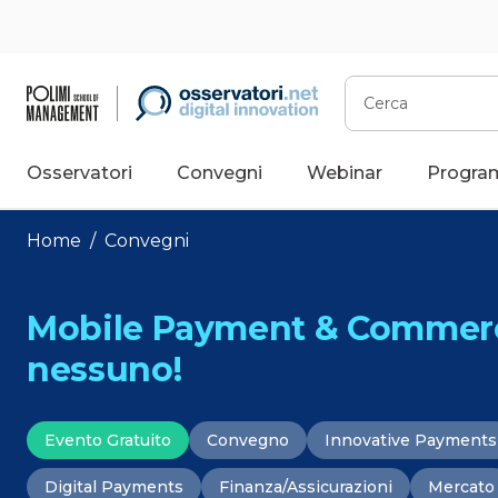
Vai
al
contenuto
Cerca
Osservatori
Convegni
Webinar
Progra
Home
/
Convegni
Mobile Payment & Commerc
nessuno!
Evento Gratuito
Convegno
Innovative Payments
Digital Payments
Finanza/Assicurazioni
Mercato