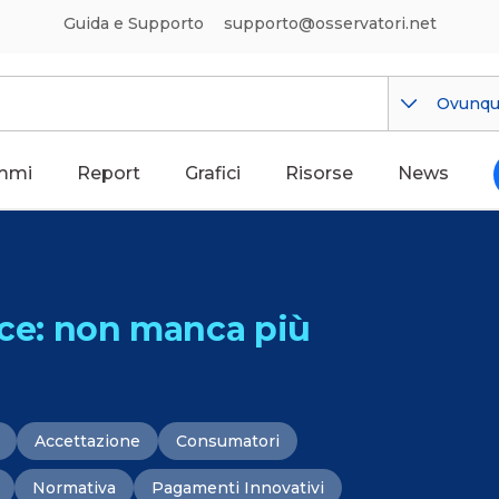
Guida e Supporto
supporto@osservatori.net
Ovunq
mmi
Report
Grafici
Risorse
News
e: non manca più
Accettazione
Consumatori
Normativa
Pagamenti Innovativi