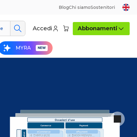
Blog
Chi siamo
Sostenitori
Accedi
Abbonamenti
ue
MYRA