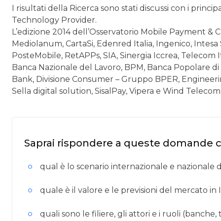
I risultati della Ricerca sono stati discussi con i princ
Technology Provider.
L’edizione 2014 dell’Osservatorio Mobile Payment & C
Mediolanum, CartaSi, Edenred Italia, Ingenico, Intesa 
PosteMobile, RetAPPs, SIA, Sinergia Iccrea, Telecom Ital
Banca Nazionale del Lavoro, BPM, Banca Popolare di S
Bank, Divisione Consumer – Gruppo BPER, Engineering
Sella digital solution, SisalPay, Vipera e Wind Telecom
Saprai rispondere a queste domande 
qual è lo scenario internazionale e naziona
quale è il valore e le previsioni del mercato in I
quali sono le filiere, gli attori e i ruoli (banche,