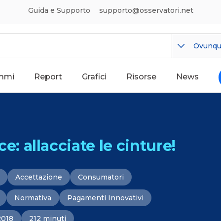
Guida e Supporto
supporto@osservatori.net
Ovunq
mmi
Report
Grafici
Risorse
News
 allacciate le cinture!
Accettazione
Consumatori
Normativa
Pagamenti Innovativi
2018
212 minuti