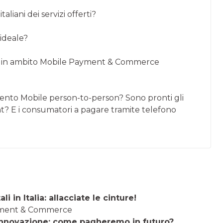
aliani dei servizi offerti?
 ideale?
ione in ambito Mobile Payment & Commerce
ento Mobile person-to-person? Sono pronti gli
nt? E i consumatori a pagare tramite telefono
li in Italia: allacciate le cinture!
Payment & Commerce
 e innovazione: come pagheremo in futuro?