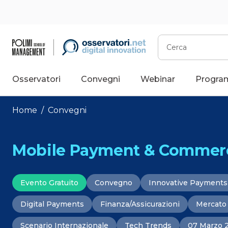
Vai
al
contenuto
Cerca
Osservatori
Convegni
Webinar
Progra
Home
/
Convegni
Mobile Payment & Commerce:
Evento Gratuito
Convegno
Innovative Payments
Digital Payments
Finanza/Assicurazioni
Mercato
Scenario Internazionale
Tech Trends
07 Marzo 