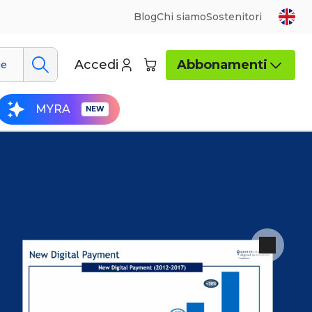
Blog
Chi siamo
Sostenitori
Accedi
Abbonamenti
ue
MYRA