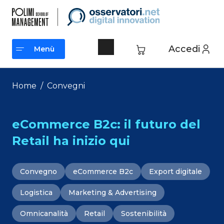
Vai
al
contenuto
Accedi
Menù
Menù
Home
/
Convegni
eCommerce B2c: il futuro del
Retail ha inizio qui
Convegno
eCommerce B2c
Export digitale
Logistica
Marketing & Advertising
Omnicanalità
Retail
Sostenibilità