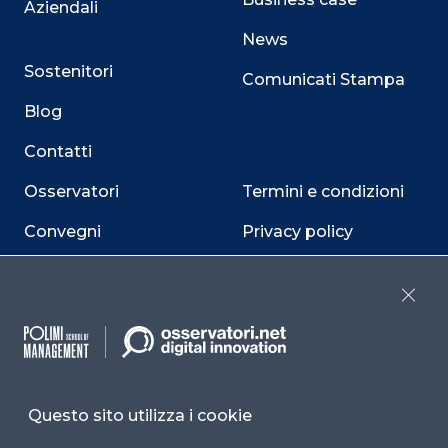
Aziendali
News
Sostenitori
Comunicati Stampa
Blog
Contatti
Osservatori
Termini e condizioni
Convegni
Privacy policy
Webinar
Cookie policy
Close
Programmi
Sitemap
Dichiarazione di
accessibilità
Questo sito utilizza i cookie
Cookie Center