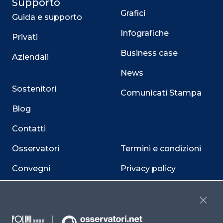
Supporto
Grafici
Guida e supporto
Infografiche
Privati
Business case
Aziendali
News
Sostenitori
Comunicati Stampa
Blog
Contatti
Osservatori
Termini e condizioni
Convegni
Privacy policy
Webinar
Cookie policy
Close
Programmi
Sitemap