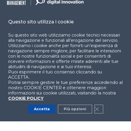
Dichiarazione di
accessibilità
Questo sito utilizza i cookie
Cookie Center
Su questo sito web utilizziamo cookie tecnici necessari
alla navigazione e funzionali all’erogazione del servizio.
Utilizziamo i cookie anche per fornirti un’esperienza di
navigazione sempre migliore, per facilitare le interazioni
Facebook
LinkedIn
Instag
con le nostre funzionalità social e per consentirti di
ricevere informazioni e offerte mirate aderenti alle tue
abitudini di navigazione e ai tuoi interessi.
Puoi esprimere il tuo consenso cliccando su
YouTube
X
ACCETTA.
Potrai sempre gestire le tue preferenze accedendo al
nostro COOKIE CENTER e ottenere maggiori
informazioni sui cookie utilizzati, visitando la nostra
COOKIE POLICY
Accetta
Più opzioni
Close GDPR Co
© 2024 Copyright © Politecnico di Milano Dipartimento
di Ingegneria Gestionale