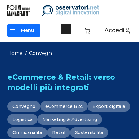
Vai
al
contenuto
Accedi
Menù
Menù
Home
/
Convegni
eCommerce & Retail: verso
modelli più integrati
Convegno
eCommerce B2c
Export digitale
Logistica
Marketing & Advertising
Omnicanalità
Retail
Sostenibilità