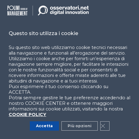
Programmi
Sitemap
Dichiarazione di
accessibilità
Questo sito utilizza i cookie
Cookie Center
Su questo sito web utilizziamo cookie tecnici necessari
alla navigazione e funzionali all’erogazione del servizio.
Utilizziamo i cookie anche per fornirti un’esperienza di
navigazione sempre migliore, per facilitare le interazioni
Facebook
LinkedIn
Instag
con le nostre funzionalità social e per consentirti di
ricevere informazioni e offerte mirate aderenti alle tue
abitudini di navigazione e ai tuoi interessi.
Puoi esprimere il tuo consenso cliccando su
ACCETTA.
YouTube
X
Potrai sempre gestire le tue preferenze accedendo al
nostro COOKIE CENTER e ottenere maggiori
informazioni sui cookie utilizzati, visitando la nostra
COOKIE POLICY
Accetta
Più opzioni
Close GDPR Co