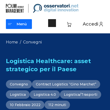
Vai
al
contenuto
Accedi
Menù
Menù
Home
/
Convegni
Logistica Healthcare: asset
strategico per il Paese
Convegno
Contract Logistics “Gino Marchet”
Logistica
Logistica 4.0
Logistica/Trasporti
10 Febbraio 2022
112 minuti