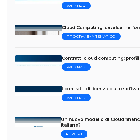
WEBINAR
Cloud Computing: cavalcarne l’on
PROGRAMMA TEMATICO
Contratti cloud computing: profili 
WEBINAR
I contratti di licenza d’uso softw
WEBINAR
Un nuovo modello di Cloud financ
italiane?
REPORT