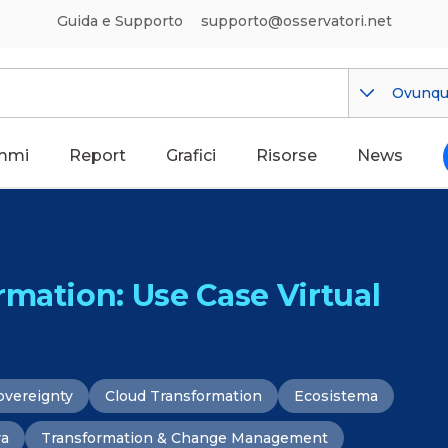
Guida e Supporto
supporto@osservatori.net
Ovunq
mmi
Report
Grafici
Risorse
News
rmation: Use Case Virtual
overeignty
Cloud Transformation
Ecosistema
va
Transformation & Change Management