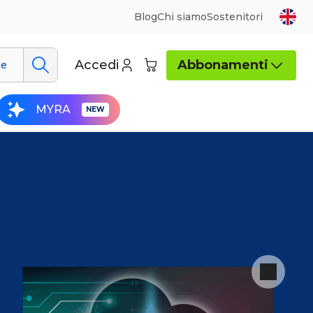
Blog
Chi siamo
Sostenitori
Accedi
Abbonamenti
ue
MYRA