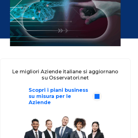
Le migliori Aziende italiane si aggiornano
su Osservatori.net
Scopri i piani business
su misura per le
Aziende