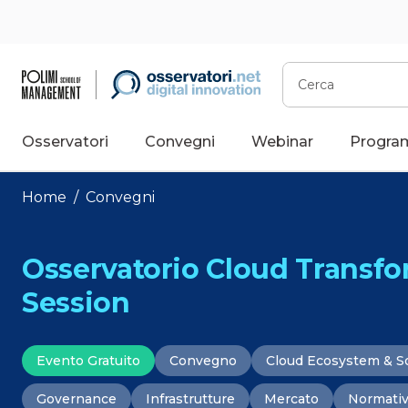
Vai
al
contenuto
Cerca
Osservatori
Convegni
Webinar
Progra
Home
/
Convegni
Osservatorio Cloud Transfo
Session
Evento Gratuito
Convegno
Cloud Ecosystem & S
Governance
Infrastrutture
Mercato
Normati