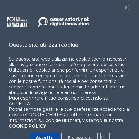
Dichiarazione di
Close
accessibilità
Cookie Center
Questo sito utilizza i cookie
Su questo sito web utilizziamo cookie tecnici necessari
Facebook
LinkedIn
Instag
alla navigazione e funzionali all’erogazione del servizio.
Utilizziamo i cookie anche per fornirti un’esperienza di
navigazione sempre migliore, per facilitare le interazioni
con le nostre funzionalità social e per consentirti di
YouTube
X
ricevere informazioni e offerte mirate aderenti alle tue
abitudini di navigazione e ai tuoi interessi.
Puoi esprimere il tuo consenso cliccando su
ACCETTA.
Potrai sempre gestire le tue preferenze accedendo al
nostro COOKIE CENTER e ottenere maggiori
informazioni sui cookie utilizzati, visitando la nostra
COOKIE POLICY
© 2024 Copyright © Politecnico di Milano Dipartimento
di Ingegneria Gestionale
Accetta
Più opzioni
Close GDPR Co