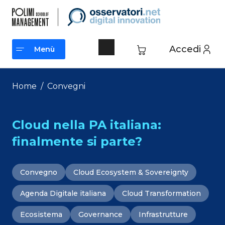
Vai
al
contenuto
Accedi
Menù
Menù
Home
/
Convegni
Cloud nella PA italiana:
finalmente si parte?
Convegno
Cloud Ecosystem & Sovereignty
Agenda Digitale italiana
Cloud Transformation
Ecosistema
Governance
Infrastrutture