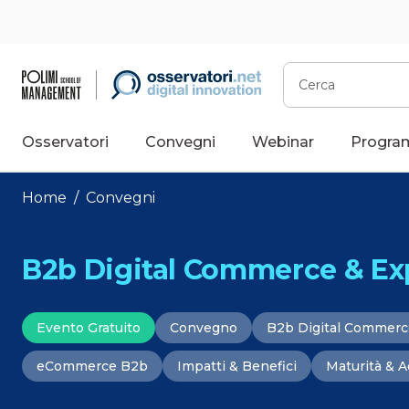
Vai
al
contenuto
Cerca
Osservatori
Convegni
Webinar
Progra
Home
/
Convegni
B2b Digital Commerce & Ex
Evento Gratuito
Convegno
B2b Digital Commerc
eCommerce B2b
Impatti & Benefici
Maturità & 