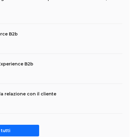
erce B2b
 Experience B2b
a relazione con il cliente
tutti