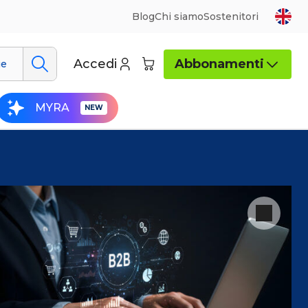
Blog
Chi siamo
Sostenitori
Accedi
Abbonamenti
ue
MYRA