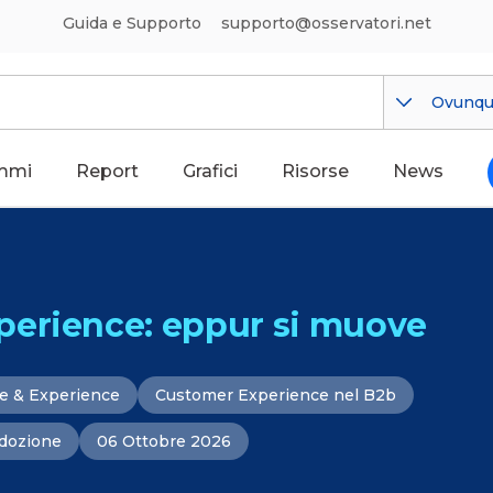
Guida e Supporto
supporto@osservatori.net
Ovunq
mmi
Report
Grafici
Risorse
News
perience: eppur si muove
e & Experience
Customer Experience nel B2b
Adozione
06 Ottobre 2026