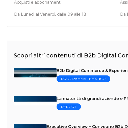
Acquisti e abbonamenti
Ass
Da Lunedì al Venerdì, dalle 09 alle 18
Da L
Scopri altri contenuti di B2b Digital 
B2b Digital Commerce & Experienc
PROGRAMMA TEMATICO
La maturità di grandi aziende e PM
REPORT
Executive Overview – Convegno B2b Di