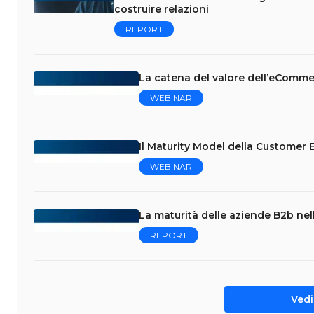
costruire relazioni
REPORT
La catena del valore dell’eComm
WEBINAR
Il Maturity Model della Customer
WEBINAR
La maturità delle aziende B2b nell
REPORT
Vedi 