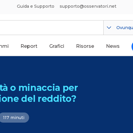
Guida e Supporto
supporto@osservatori.net
Ovunq
mmi
Report
Grafici
Risorse
News
tà o minaccia per
ione del reddito?
117 minuti