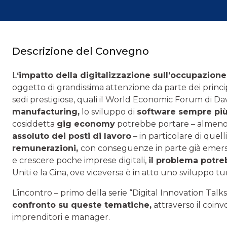
Descrizione del Convegno
L
‘impatto della digitalizzazione sull’occupazione
oggetto di grandissima attenzione da parte dei principa
sedi prestigiose, quali il World Economic Forum di Da
manufacturing,
lo sviluppo di
software sempre più s
cosiddetta
gig economy
potrebbe portare – almeno
assoluto dei posti di lavoro
– in particolare di quelli
remunerazioni,
con conseguenze in parte già emerse s
e crescere poche imprese digitali,
il problema potre
Uniti e la Cina, ove viceversa è in atto uno sviluppo t
L’incontro – primo della serie “Digital Innovation Talk
confronto su queste tematiche,
attraverso il coinv
imprenditori e manager.