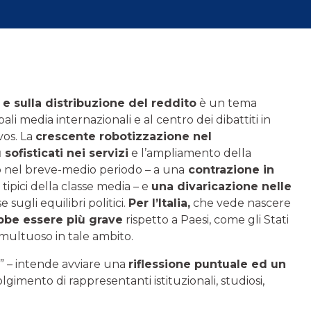
 e sulla distribuzione del reddito
è un tema
li media internazionali e al centro dei dibattiti in
vos. La
crescente robotizzazione nel
ofisticati nei servizi
e l’ampliamento della
 nel breve-medio periodo – a una
contrazione in
 tipici della classe media – e
una divaricazione nelle
ugli equilibri politici.
Per l’Italia,
che vede nascere
bbe essere più grave
rispetto a Paesi, come gli Stati
umultuoso in tale ambito.
s” – intende avviare una
riflessione puntuale ed un
olgimento di rappresentanti istituzionali, studiosi,