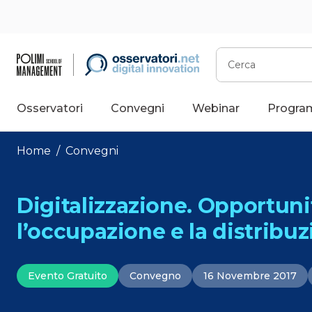
Vai
al
contenuto
Cerca
Osservatori
Convegni
Webinar
Progra
Home
/
Convegni
Digitalizzazione. Opportuni
l’occupazione e la distribuz
Evento Gratuito
Convegno
16 Novembre 2017