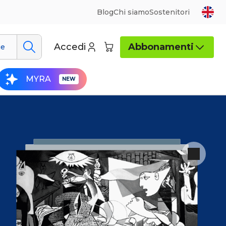
Blog
Chi siamo
Sostenitori
Accedi
Abbonamenti
ue
MYRA