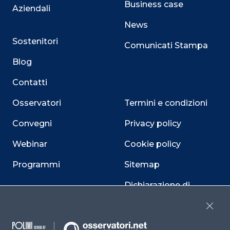
Business case
Aziendali
News
Sostenitori
Comunicati Stampa
Blog
Contatti
Osservatori
Termini e condizioni
Convegni
Privacy policy
Webinar
Cookie policy
Programmi
Sitemap
Dichiarazione di
accessibilità
Close
Cookie Center