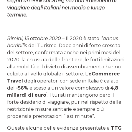
segna un -56% sul 2019), ma non il desiderio di
viaggiare degli italiani nel medio e lungo
termine.
Rimini, 15 ottobre 2020 –
Il 2020 è stato l’
annus
horribilis
del Turismo. Dopo anni di forte crescita
del settore, confermata anche nei primi mesi del
2020, la chiusura delle frontiere, le forti limitazioni
alla mobilità e il divieto di assembramento hanno
colpito a livello globale il settore. L’
eCommerce
Travel
degli operatori con sede in Italia è calato
del
-56%
e sceso a un valore complessivo di
4,8
1
miliardi di euro
. I turisti mantengono però il
forte desiderio di viaggiare, pur nel rispetto delle
restrizioni e misure sanitarie e sempre più
propensi a prenotazioni “last minute”.
Queste alcune delle evidenze presentate a
TTG