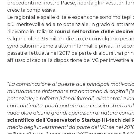
precedenti nel nostro Paese, riporta gli investitori for
crescita complessiva.
Le ragioni alle spalle di tale espansione sono moltepli
più meritevoli e ad alto potenziale, in grado di attrarr
rileviamo in Italia
12 round nell’ordine delle decine 
valgono oltre 315 milioni di euro, e coinvolgono pesant
syndication insieme a attori informali e privati. In sec
passati effettuata nel 2017 da parte di alcuni tra i pri
afflusso di capitali a disposizione dei VC per investire a
“
La combinazione di queste due principali motivazioni 
mutuamente rinforzante tra domanda di capitali (l
potenziale) e l’offerta (i fondi formali, alimentati a lo
con continuità, potrà portare una crescita struttura
vada oltre alcune grandi operazioni di natura cont
scientifico dell’Osservatorio Startup Hi-tech del 
medio degli investimenti da parte dei VC: se nel 2016