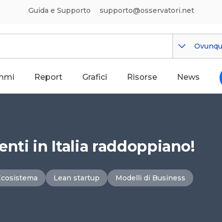
Guida e Supporto
supporto@osservatori.net
Ovunq
mmi
Report
Grafici
Risorse
News
enti in Italia raddoppiano!
Ecosistema
Lean startup
Modelli di Business