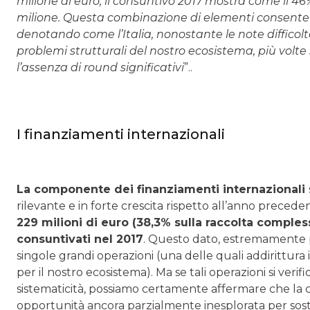
milione di euro, il consuntivo 2017 mostra come il 4
milione. Questa combinazione di elementi consente 
denotando come l’Italia, nonostante le note difficolt
problemi strutturali del nostro ecosistema, più volte 
l’assenza di round significativi
”..
I finanziamenti internazionali
La componente dei finanziamenti internazionali
rilevante e in forte crescita rispetto all’anno precede
229 milioni di euro (38,3% sulla raccolta compless
consuntivati nel 2017
. Questo dato, estremamente po
singole grandi operazioni (una delle quali addirittura in
per il nostro ecosistema). Ma se tali operazioni si ve
sistematicità, possiamo certamente affermare che la
opportunità ancora parzialmente inesplorata per sost