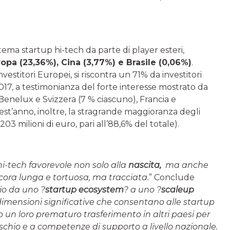
osistema startup hi-tech da parte di player esteri,
opa (23,36%), Cina (3,77%) e Brasile (0,06%)
.
vestitori Europei, si riscontra un 71% da investitori
17, a testimonianza del forte interesse mostrato da
a Benelux e Svizzera (7 % ciascuno), Francia e
t’anno, inoltre, la stragrande maggioranza degli
03 milioni di euro, pari all’88,6% del totale).
hi-tech favorevole non solo alla
nascita,
ma anche
ora lunga e tortuosa, ma tracciata.
” Conclude
gio da uno ?
startup ecosystem
? a uno ?
scaleup
dimensioni significative che consentano alle startup
do un loro prematuro trasferimento in altri paesi per
rischio e a competenze di supporto a livello nazionale.