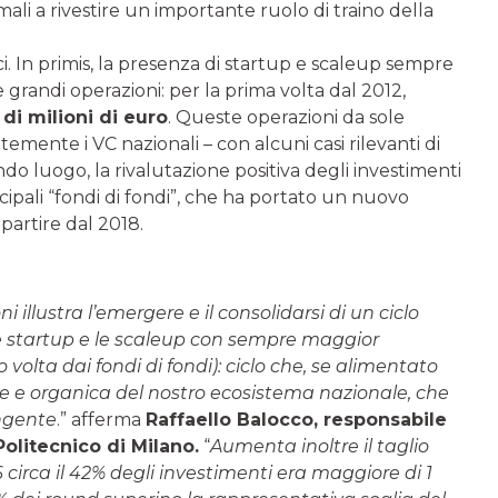
mali a rivestire un importante ruolo di traino della
ci. In primis, la presenza di startup e scaleup sempre
e grandi operazioni: per la prima volta dal 2012,
di milioni di euro
. Queste operazioni da sole
emente i VC nazionali – con alcuni casi rilevanti di
ondo luogo, la rivalutazione positiva degli investimenti
ncipali “fondi di fondi”, che ha portato un nuovo
 partire dal 2018.
illustra l’emergere e il consolidarsi di un ciclo
e startup e le scaleup con sempre maggior
ro volta dai fondi di fondi): ciclo che, se alimentato
le e organica del nostro ecosistema nazionale, che
ingente
.” afferma
Raffaello Balocco, responsabile
Politecnico di Milano.
“
Aumenta inoltre il taglio
 circa il 42% degli investimenti era maggiore di 1