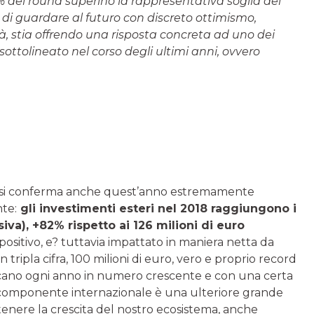
6% dei round superino la rappresentativa soglia del
di guardare al futuro con discreto ottimismo,
à, stia offrendo una risposta concreta ad uno dei
sottolineato nel corso degli ultimi anni, ovvero
si conferma anche quest’anno estremamente
nte:
gli investimenti esteri nel 2018 raggiungono i
iva), +82% rispetto ai 126 milioni di euro
sitivo, e? tuttavia impattato in maniera netta da
 tripla cifra, 100 milioni di euro, vero e proprio record
rificano ogni anno in numero crescente e con una certa
 componente internazionale è una ulteriore grande
enere la crescita del nostro ecosistema, anche