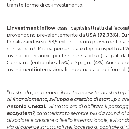
tramite forme di co-investimento.
L’
investment inflow
, ossia i capitali attratti dall’ec
provengono prevalentemente da
USA (72,73%), Eur
Focalizzandosi sui 53,5 milioni di euro provenienti da in
con sede in UK (una percentuale doppia rispetto al 20
investitori britannici per le nostre startup), seguiti d
Germania (entrambe al 5%) e Spagna (4%). Anche ques
investimenti internazionali proviene da attori formali (2
“
La strada per rendere il nostro ecosistema startup 
al
finanziamento, sviluppo e crescita di startup
è anc
Antonio Ghezzi.
“
Si tratta ora di abilitare il passag
ecosystem
?, caratterizzato sempre più da round di 
di scalare e crescere a livello internazionale, evitan
via di carenze strutturali nell’accesso al capitale di 