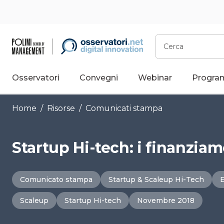
Vai
al
contenuto
Cerca
Osservatori
Convegni
Webinar
Progra
Home
/
Risorse
/
Comunicati stampa
Startup Hi-tech: i finanziam
Comunicato stampa
Startup & Scaleup Hi-Tech
Scaleup
Startup Hi-tech
Novembre 2018