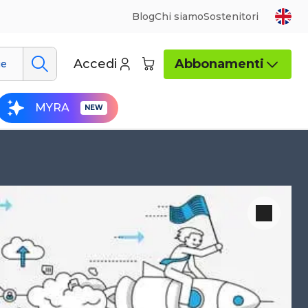
Blog
Chi siamo
Sostenitori
Accedi
Abbonamenti
ue
MYRA