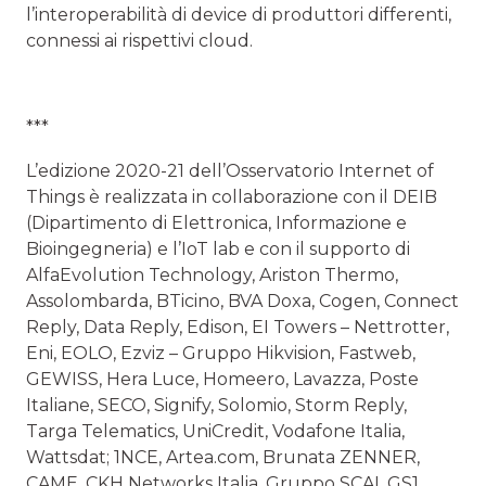
l’interoperabilità di device di produttori differenti,
connessi ai rispettivi cloud.
***
L’edizione 2020-21 dell’Osservatorio Internet of
Things è realizzata in collaborazione con il DEIB
(Dipartimento di Elettronica, Informazione e
Bioingegneria) e l’IoT lab e con il supporto di
AlfaEvolution Technology, Ariston Thermo,
Assolombarda, BTicino, BVA Doxa, Cogen, Connect
Reply, Data Reply, Edison, EI Towers – Nettrotter,
Eni, EOLO, Ezviz – Gruppo Hikvision, Fastweb,
GEWISS, Hera Luce, Homeero, Lavazza, Poste
Italiane, SECO, Signify, Solomio, Storm Reply,
Targa Telematics, UniCredit, Vodafone Italia,
Wattsdat; 1NCE, Artea.com, Brunata ZENNER,
CAME, CKH Networks Italia, Gruppo SCAI, GS1