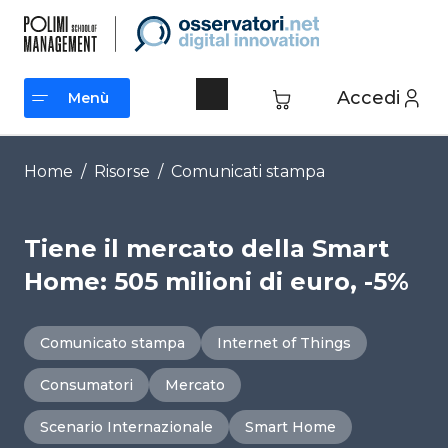
Vai
al
contenuto
Accedi
Menù
Menù
Home
/
Risorse
/
Comunicati stampa
Tiene il mercato della Smart
Home: 505 milioni di euro, -5%
Comunicato stampa
Internet of Things
Consumatori
Mercato
Scenario Internazionale
Smart Home