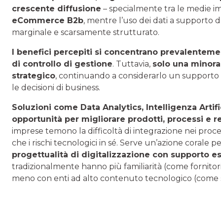
crescente diffusione
– specialmente tra le medie i
eCommerce B2b
, mentre l’uso dei dati a supporto d
marginale e scarsamente strutturato.
I benefici percepiti si concentrano prevalentemen
di controllo di gestione
. Tuttavia,
solo una minoran
strategico
, continuando a considerarlo un supporto
le decisioni di business.
Soluzioni come Data Analytics, Intelligenza Arti
opportunità per migliorare prodotti, processi e r
imprese temono la difficoltà di integrazione nei proc
che i rischi tecnologici in sé. Serve un’azione corale p
progettualità di digitalizzazione con supporto e
tradizionalmente hanno più familiarità (come fornitori t
meno con enti ad alto contenuto tecnologico (come sta