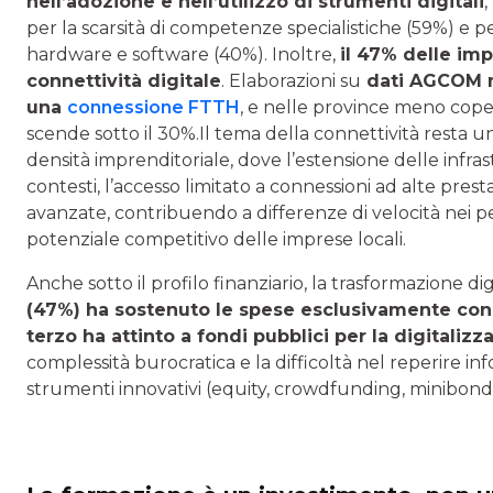
nell’adozione e nell’utilizzo di strumenti digitali
,
per la scarsità di competenze specialistiche (59%) e pe
hardware e software (40%). Inoltre,
il 47% delle imp
connettività digitale
. Elaborazioni su
dati AGCOM mo
una
connessione FTTH
, e nelle province meno coper
scende sotto il 30%.Il tema della connettività resta un
densità imprenditoriale, dove l’estensione delle infr
contesti, l’accesso limitato a connessioni ad alte presta
avanzate, contribuendo a differenze di velocità nei p
potenziale competitivo delle imprese locali.
Anche sotto il profilo finanziario, la trasformazione dig
(47%) ha sostenuto le spese esclusivamente con 
terzo ha attinto a fondi pubblici per la digitalizz
complessità burocratica e la difficoltà nel reperire in
strumenti innovativi (equity, crowdfunding, minibond