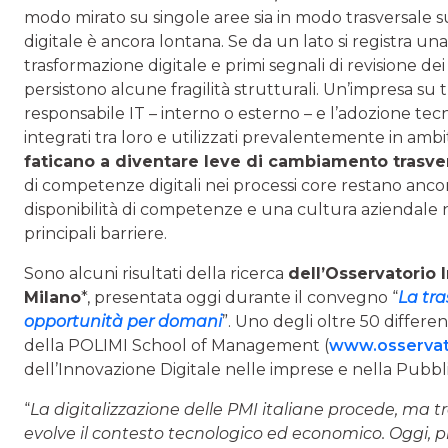
modo mirato su singole aree sia in modo trasversale s
digitale è ancora lontana. Se da un lato si registra un
trasformazione digitale e primi segnali di revisione dei
persistono alcune fragilità strutturali. Un’impresa su
responsabile IT – interno o esterno – e l’adozione tec
integrati tra loro e utilizzati prevalentemente in ambi
faticano a diventare leve di cambiamento trasve
di competenze digitali nei processi core restano ancor
disponibilità di competenze e una cultura aziendale 
principali barriere.
Sono alcuni risultati della ricerca
dell’
Osservatorio 
Milano
*, presentata oggi durante il convegno “
La tra
opportunità per domani
”. Uno degli oltre 50 differen
della POLIMI School of Management (
www.osservat
dell’Innovazione Digitale nelle imprese e nella Pubbl
“
La digitalizzazione delle PMI italiane procede, ma t
evolve il contesto tecnologico ed economico. Oggi, più 