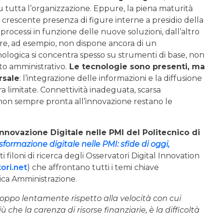
u tutta l’organizzazione. Eppure, la piena maturità
a crescente presenza di figure interne a presidio della
 processi in funzione delle nuove soluzioni, dall’altro
 tre, ad esempio, non dispone ancora di un
nologica si concentra spesso su strumenti di base, non
to amministrativo.
Le tecnologie sono presenti, ma
rsale
: l’integrazione delle informazioni e la diffusione
a limitate. Connettività inadeguata, scarsa
non sempre pronta all’innovazione restano le
Innovazione Digitale nelle PMI
del Politecnico di
sformazione digitale nelle PMI: sfide di oggi,
ti filoni di ricerca degli Osservatori Digital Innovation
ori.net
) che affrontano tutti i temi chiave
ica Amministrazione.
roppo lentamente rispetto alla velocità con cui
che la carenza di risorse finanziarie, è la difficoltà