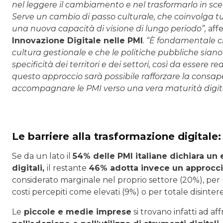
nel leggere il cambiamento e nel trasformarlo in scel
Serve un cambio di passo culturale, che coinvolga t
una nuova capacità di visione di lungo periodo”,
aff
Innovazione Digitale nelle PMI
. “È fondamentale c
cultura gestionale e che le politiche pubbliche sian
specificità dei territori e dei settori, così da essere r
questo approccio sarà possibile rafforzare la consape
accompagnare le PMI verso una vera maturità digita
Le barriere alla trasformazione digitale:
Se da un lato il
54% delle PMI italiane dichiara un 
digitali,
il restante
46% adotta invece un approcci
considerato marginale nel proprio settore (20%), per 
costi percepiti come elevati (9%) o per totale disinter
Le
piccole e medie imprese
si trovano infatti ad a