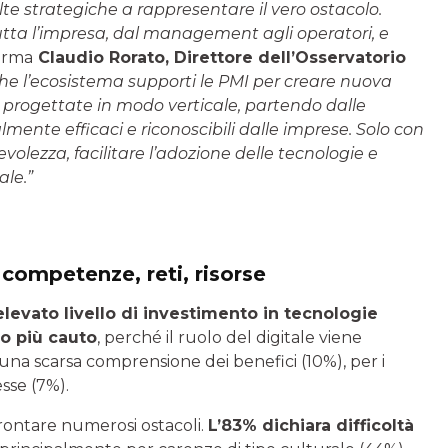
te strategiche a rappresentare il vero ostacolo.
utta l’impresa, dal management agli operatori, e
erma
Claudio Rorato, Direttore dell’Osservatorio
he l’ecosistema supporti le PMI per creare nuova
o progettate in modo verticale, partendo dalle
ealmente efficaci e riconoscibili dalle imprese. Solo con
volezza, facilitare l’adozione delle tecnologie e
le.”
 competenze, reti, risorse
elevato livello di investimento in tecnologie
o più cauto
, perché il ruolo del digitale viene
una scarsa comprensione dei benefici (10%), per i
esse (7%).
ffrontare numerosi ostacoli.
L’83% dichiara difficoltà