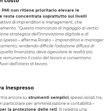
n costo
e PMI non ritiene prioritario elevare le
 resta concentrata soprattutto sui livelli
 attivo di imprenditori e management, che
iamento. “
Questa mancanza di ingaggio ai vertici
ione strategica dell’innovazione digitale e di
o spesso –
afferma Rorato
– imprenditori e manager
mento, rendendo difficile l’adozione diffusa di
 quella finanziata, deve agevolare le realtà più
he remunerino il costo del lavoro e consentano
ori dell’orario di lavoro.
ra inespresso
ntra ancora su
strumenti semplici
, spesso isolati tra
 in particolare per amministrazione e contabilità –
 per la protezione delle reti
. Si registra una