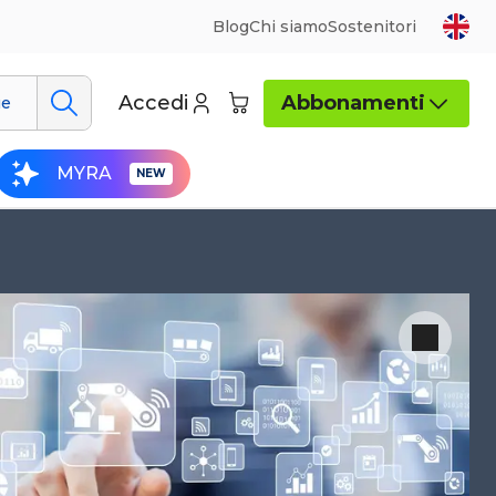
Blog
Chi siamo
Sostenitori
Accedi
Abbonamenti
ue
MYRA