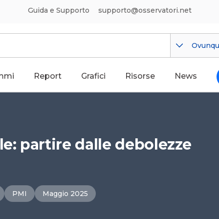
Guida e Supporto
supporto@osservatori.net
Ovunq
mmi
Report
Grafici
Risorse
News
e: partire dalle debolezze
PMI
Maggio 2025