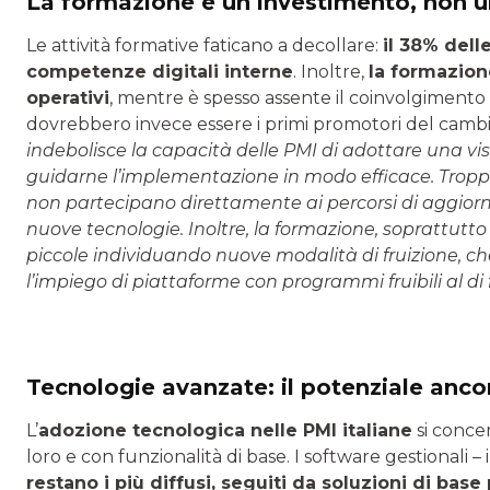
La formazione è un investimento, non u
Le attività formative faticano a decollare:
il 38% dell
competenze digitali interne
. Inoltre,
la formazione
operativi
, mentre è spesso assente il coinvolgimento
dovrebbero invece essere i primi promotori del camb
indebolisce la capacità delle PMI di adottare una vis
guidarne l’implementazione in modo efficace.
Tropp
non partecipano direttamente ai percorsi di aggiorna
nuove tecnologie. Inoltre, la formazione, soprattutto
piccole individuando nuove modalità di fruizione, c
l’impiego di piattaforme con programmi fruibili al di fu
Tecnologie avanzate: il potenziale anco
L’
adozione tecnologica nelle PMI italiane
si conce
loro e con funzionalità di base. I software gestionali –
restano i più diffusi, seguiti da soluzioni di base