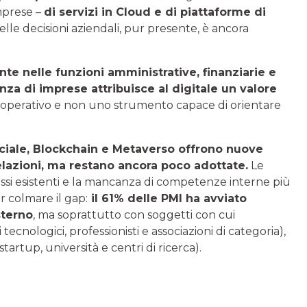
mprese –
di servizi in Cloud e di piattaforme di
elle decisioni aziendali, pur presente, è ancora
te nelle funzioni amministrative, finanziarie e
za di imprese attribuisce al digitale un valore
 operativo e non uno strumento capace di orientare
ficiale, Blockchain e Metaverso offrono nuove
elazioni, ma restano ancora poco adottate.
Le
essi esistenti e la mancanza di competenze interne più
er colmare il gap:
il 61% delle PMI ha avviato
sterno
, ma soprattutto con soggetti con cui
ecnologici, professionisti e associazioni di categoria),
rtup, università e centri di ricerca).