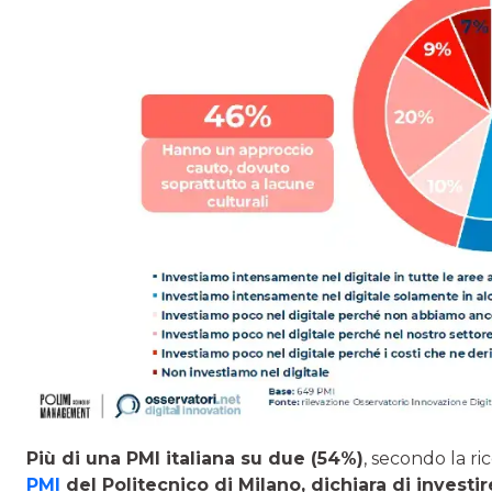
Più di una PMI italiana su due (54%)
, secondo la ric
PMI
del Politecnico di Milano, dichiara di investir