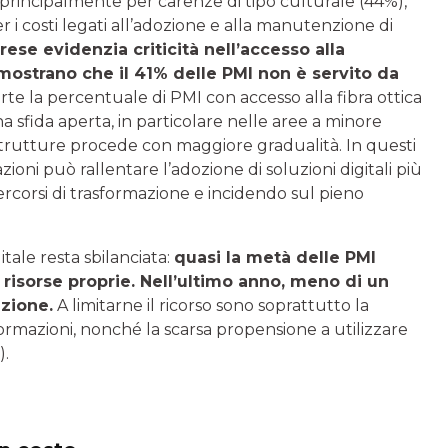
 principalmente per carenze di tipo culturale (44%),
r i costi legati all’adozione e alla manutenzione di
rese evidenzia criticità nell’accesso alla
strano che il 41% delle PMI non è servito da
te la percentuale di PMI con accesso alla fibra ottica
a sfida aperta, in particolare nelle aree a minore
astrutture procede con maggiore gradualità. In questi
zioni può rallentare l’adozione di soluzioni digitali più
ercorsi di trasformazione e incidendo sul pieno
itale resta sbilanciata:
quasi la metà delle PMI
risorse proprie. Nell’ultimo anno, meno di un
azione.
A limitarne il ricorso sono soprattutto la
formazioni, nonché la scarsa propensione a utilizzare
).