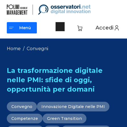
Vai
al
contenuto
Accedi
Menù
Menù
Home
/
Convegni
La trasformazione digitale
nelle PMI: sfide di oggi,
opportunità per domani
Convegno
Innovazione Digitale nelle PMI
Competenze
Green Transition