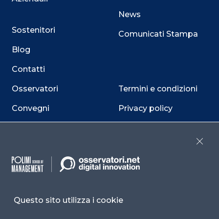
News
Sostenitori
Comunicati Stampa
Blog
Contatti
Osservatori
Termini e condizioni
Convegni
Privacy policy
Webinar
Cookie policy
Close
Programmi
Sitemap
Dichiarazione di
accessibilità
Questo sito utilizza i cookie
Cookie Center