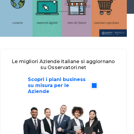
Le migliori Aziende italiane si aggiornano
su Osservatori.net
Scopri i piani business
su misura per le
Aziende