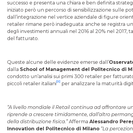
successo e presenta una chiara e ben definita strategi
iniziato però un percorso di sensibilizzazione sulle pot
dall’integrazione nel vertice aziendale di figure orient
retailer rimane però inadeguata: anche se registra un
degli investimenti annuali nel 2016 al 20% nel 2017, 
del fatturato.
Queste alcune delle evidenze emerse dall’
Osservato
dalla
School of Management del Politecnico di M
condotto un’analisi sui primi 300 retailer per fatturato 
[2]
piccoli retailer italiani
per analizzare la maturità digit
“A livello mondiale il Retail continua ad affrontare u
riprende a crescere timidamente, dall’altro permang
della distribuzione fisica.”
Afferma
Alessandro Perego
Innovation del Politecnico di Milano
“La percezion