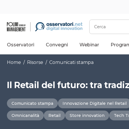
Vai
al
contenuto
Cerca
Osservatori
Convegni
Webinar
Progra
Home
/
Risorse
/
Comunicati stampa
Il Retail del futuro: tra tra
Comunicato stampa
Innovazione Digitale nel Retail
Omnicanalità
Retail
Store innovation
Tech T