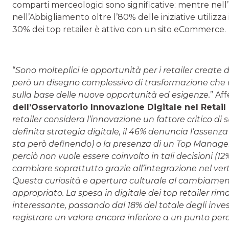
comparti merceologici sono significative: mentre nell’
nell’Abbigliamento oltre l’80% delle iniziative utilizza 
30% dei top retailer è attivo con un sito eCommerce.
“
Sono molteplici le opportunità per i retailer create d
però un disegno complessivo di trasformazione che rim
sulla base delle nuove opportunità ed esigenze.
” Af
dell’Osservatorio Innovazione Digitale nel Retail 
retailer considera l’innovazione un fattore critico d
definita strategia digitale, il 46% denuncia l’assenza
sta però definendo) o la presenza di un Top Managem
perciò non vuole essere coinvolto in tali decisioni 
cambiare soprattutto grazie all’integrazione nel vert
Questa curiosità e apertura culturale al cambiamento 
appropriato. La spesa in digitale dei top retailer r
interessante, passando dal 18% del totale degli inves
registrare un valore ancora inferiore a un punto per