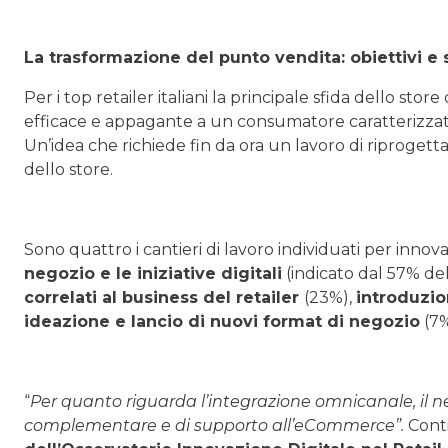
La trasformazione del punto vendita: obiettivi e 
Per i top retailer italiani la principale sfida dello st
efficace e appagante a un consumatore caratterizzato
Un’idea che richiede fin da ora un lavoro di riprogetta
dello store.
Sono quattro i cantieri di lavoro individuati per innov
negozio e le iniziative digitali
(indicato dal 57% de
correlati al business del retailer
(23%),
introduzio
ideazione e lancio di nuovi format di negozio
(7%
“
Per quanto riguarda l’integrazione omnicanale, il 
complementare e di supporto all’eCommerce”.
Cont