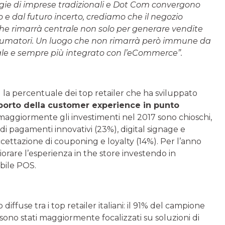
gie di imprese tradizionali e Dot Com convergono
e dal futuro incerto, crediamo che il negozio
che rimarrà centrale non solo per generare vendite
onsumatori. Un luogo che non rimarrà però immune da
le e sempre più integrato con l’eCommerce”.
) la percentuale dei top retailer che ha sviluppato
porto della customer experience in punto
i maggiormente gli investimenti nel 2017 sono chioschi,
di pagamenti innovativi (23%), digital signage e
’accettazione di couponing e loyalty (14%). Per l’anno
orare l’esperienza in the store investendo in
obile POS.
diffuse tra i top retailer italiani: il 91% del campione
sono stati maggiormente focalizzati su soluzioni di