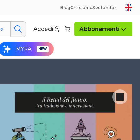
Blog
Chi siamo
Sostenitori
Accedi
Abbonamenti
ue
MYRA