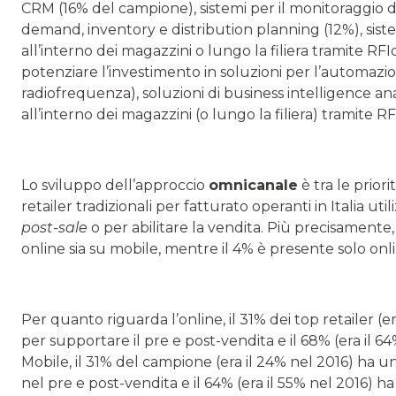
CRM (16% del campione), sistemi per il monitoraggio dei
demand, inventory e distribution planning (12%), siste
all’interno dei magazzini o lungo la filiera tramite RFId 
potenziare l’investimento in soluzioni per l’automazi
radiofrequenza), soluzioni di business intelligence analy
all’interno dei magazzini (o lungo la filiera) tramite RF
Lo sviluppo dell’approccio
omnicanale
è tra le priori
retailer tradizionali per fatturato operanti in Italia util
post-sale
o per abilitare la vendita. Più precisamente, 
online sia su mobile, mentre il 4% è presente solo onlin
Per quanto riguarda l’online, il 31% dei top retailer (e
per supportare il pre e post-vendita e il 68% (era il 
Mobile, il 31% del campione (era il 24% nel 2016) ha un’
nel pre e post-vendita e il 64% (era il 55% nel 2016) h