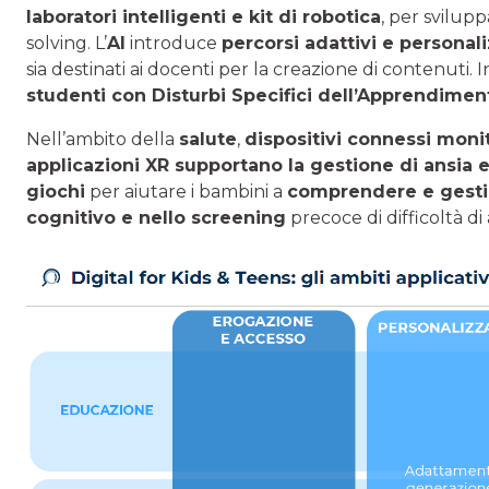
laboratori intelligenti e kit di robotica
, per svilu
solving. L’
AI
introduce
percorsi adattivi e personali
sia destinati ai docenti per la creazione di contenuti
studenti con D
isturbi Specifici dell’Apprendimen
Nell’ambito della
salute
,
dispositivi connessi monit
applicazioni XR supportano la gestione di ansia 
giochi
per aiutare i bambini a
comprendere e gesti
cognitivo e nello screening
precoce di difficoltà d