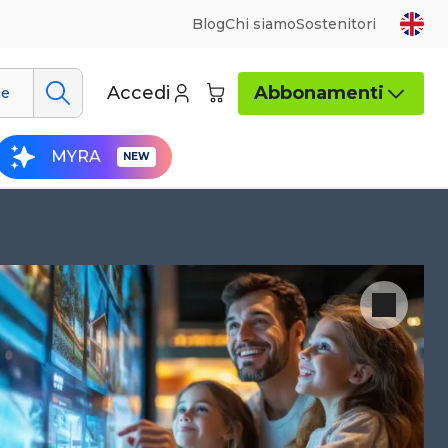
Blog
Chi siamo
Sostenitori
Accedi
Abbonamenti
ue
MYRA