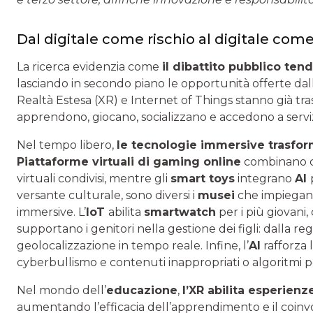
Dal digitale come rischio al digitale com
La ricerca evidenzia come
il dibattito pubblico ten
lasciando in secondo piano le opportunità offerte dall
Realtà Estesa (XR) e Internet of Things stanno già tr
apprendono, giocano, socializzano e accedono a servizi
Nel tempo libero,
le tecnologie immersive trasforma
Piattaforme virtuali di gaming online
combinano cre
virtuali condivisi, mentre gli
smart toys
integrano
AI
versante culturale, sono diversi i
musei
che impiega
immersive. L’
IoT
abilita
smartwatch
per i più giovani,
supportano i genitori nella gestione dei figli: dalla r
geolocalizzazione in tempo reale. Infine, l’
AI
rafforza 
cyberbullismo e contenuti inappropriati o algoritmi per 
Nel mondo dell’
educazione
,
l’XR abilita esperien
aumentando l’efficacia dell’apprendimento e il coinv