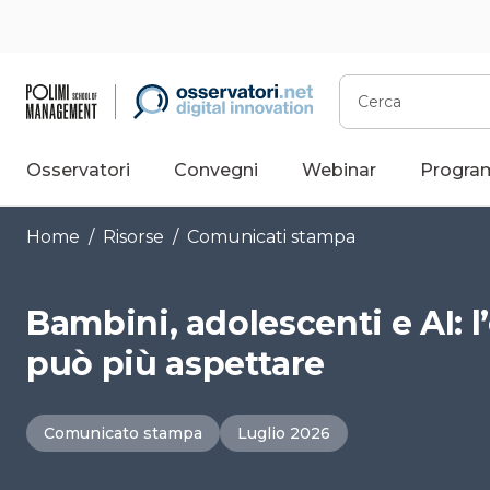
Vai
al
contenuto
Cerca
Osservatori
Convegni
Webinar
Progra
Home
/
Risorse
/
Comunicati stampa
Bambini, adolescenti e AI: l
può più aspettare
Comunicato stampa
Luglio 2026