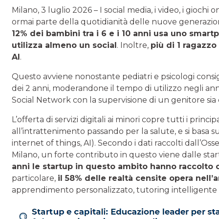
Milano, 3 luglio 2026 – I social media, i video, i giochi o
ormai parte della quotidianità delle nuove generazioni
12% dei bambini tra i 6 e i 10 anni usa uno smartp
utilizza almeno un social
. Inoltre,
più di 1 ragazzo 
AI
.
Questo avviene nonostante pediatri e psicologi consiglin
dei 2 anni, moderandone il tempo di utilizzo negli ann
Social Network con la supervisione di un genitore sia d
L’offerta di servizi digitali ai minori copre tutti i princ
all’intrattenimento passando per la salute, e si basa s
internet of things, AI). Secondo i dati raccolti dall’Oss
Milano, un forte contributo in questo viene dalle start
anni le startup in questo ambito hanno raccolto ci
particolare,
il 58% delle
realtà
censite opera nell’
apprendimento personalizzato, tutoring intelligente 