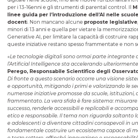
per i 13-16enni e gli strumenti di parental control. Il
Mi
linee guida per l’introduzione dell’AI nelle scuol
docent
i. Non mancano alcune
proposte legislative
minori di 13 anni e quella per vietare la memorizzazion
Generative AI, per limitare la capacità di costruire ra
queste iniziative restano spesso frammentate e non s
«
Le tecnologie digitali sono ormai parte integrante 
l’Artificial Intelligence sta accelerando ulteriormen
Perego, Responsabile Scientifico degli Osservator
Di fronte a questo scenario occorre una visione sist
e opportunità, mitigando i primi e valorizzando le s
numerose iniziative promosse da scuole, istituzioni
frammentato. La vera sfida è fare sistema: misurare l’
successo, renderle accessibili e replicabili e accomp
etico e responsabile. Il tema non riguarda soltanto
e adolescenti a diventare cittadini consapevoli in u
fondamentale costruire un ecosistema capace di mette
e terzo settore, affinché innovazione e responsabili