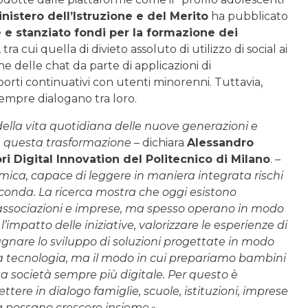
nistero dell’Istruzione e del Merito
ha pubblicato
e e stanziato fondi per la formazione dei
, tra cui quella di divieto assoluto di utilizzo di social ai
e delle chat da parte di applicazioni di
pporti continuativi con utenti minorenni. Tuttavia,
empre dialogano tra loro.
della vita quotidiana delle nuove generazioni e
te questa trasformazione
– dichiara
Alessandro
i Digital Innovation del Politecnico di Milano
.
–
emica, capace di leggere in maniera integrata rischi
econda. La ricerca mostra che oggi esistono
, associazioni e imprese, ma spesso operano in modo
impatto delle iniziative, valorizzare le esperienze di
agnare lo sviluppo di soluzioni progettate in modo
 la tecnologia, ma il modo in cui prepariamo bambini
na società sempre più digitale. Per questo è
re in dialogo famiglie, scuole, istituzioni, imprese
tà possano crescere insieme.
»