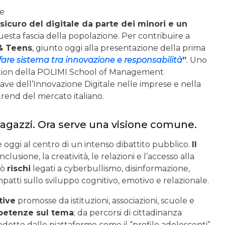
re
icuro del digitale da parte dei minori e un
questa fascia della popolazione. Per contribuire a
 & Teens
, giunto oggi alla presentazione della prima
: fare sistema tra innovazione e responsabilità
”
. Uno
novation della POLIMI School of Management
hiave dell’Innovazione Digitale nelle imprese e nella
rend del mercato italiano.
i ragazzi. Ora serve una visione comune.
 è oggi al centro di un intenso dibattito pubblico.
Il
l’inclusione, la creatività, le relazioni e l’accesso alla
rò
rischi
legati a cyberbullismo, disinformazione,
patti sullo sviluppo cognitivo, emotivo e relazionale.
tive
promosse da istituzioni, associazioni, scuole e
petenze sul tema
; da percorsi di cittadinanza
rodotte dalle piattaforme come il “profilo adolescenti”