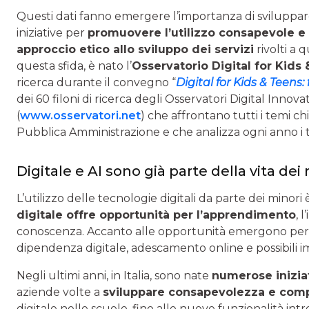
Questi dati fanno emergere l’importanza di sviluppa
iniziative per
promuovere l’utilizzo consapevole e s
approccio etico allo sviluppo dei servizi
rivolti a 
questa sfida, è nato l’
Osservatorio Digital for Kids
ricerca durante il convegno “
Digital for Kids & Teens
dei 60 filoni di ricerca degli Osservatori Digital In
(
www.osservatori.net
) che affrontano tutti i temi c
Pubblica Amministrazione e che analizza ogni anno i t
Digitale e AI sono già parte della vita de
L’utilizzo delle tecnologie digitali da parte dei minori
digitale offre opportunità per l’apprendimento
, 
conoscenza. Accanto alle opportunità emergono pe
dipendenza digitale, adescamento online e possibili im
Negli ultimi anni, in Italia, sono nate
numerose inizia
aziende volte a
sviluppare consapevolezza e com
digitale nelle scuole, fino alle nuove funzionalità int