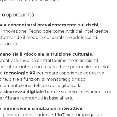
e opportunità
da a concentrarsi prevalentemente sui rischi
,
’innovazione. Tecnologie come Artificial Intelligence,
asformando il modo in cui bambini e adolescenti
 sanitari.
no sia il gioco sia la fruizione culturale
.
atività, socialità e intrattenimento in ambienti
per offrire interazioni dinamiche e personalizzate. Sul
no
tecnologie XR
per creare esperienze educative
 che, oltre a funzioni di monitoraggio fisico,
egolamentazione dell’uso del digitale alla
la
sicurezza digitale
tramite sistemi di rilevamento di
filtrare i contenuti in base all’età.
ze immersive e simulazioni interattive
olgimento dello studente. L’
IoT
viene impiegata in