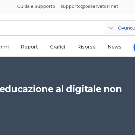
Guida e Supporto
supporto@osservatori.net
Ovunq
mmi
Report
Grafici
Risorse
News
’educazione al digitale non