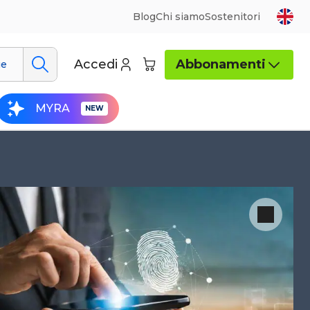
Blog
Chi siamo
Sostenitori
Accedi
Abbonamenti
ue
MYRA