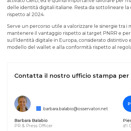
attivato CieID, ed è quindi importante lavorare per 
delle identità digitali italiane. Resta da sottolineare la
rispetto al 2024.
Serve un percorso utile a valorizzare le sinergie tra i 
mantenere il vantaggio rispetto ai target PNRR e per
sull’identità digitale in Europa, considerato distintivo 
modello del wallet e alla conformità rispetto al reg
Contatta il nostro ufficio stampa per
P
barbara.balabio@osservatori.net
Barbara Balabio
Pie
PR & Press Officer
d'I