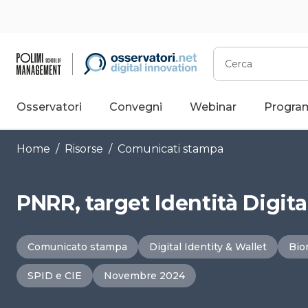
Vai
al
contenuto
Cerca
Osservatori
Convegni
Webinar
Progra
Home
/
Risorse
/
Comunicati stampa
PNRR, target Identità Digita
Comunicato stampa
Digital Identity & Wallet
Bio
SPID e CIE
Novembre 2024