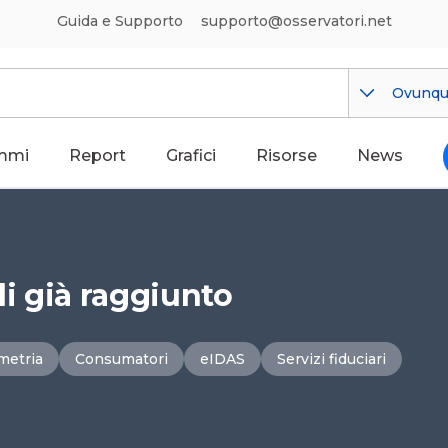
Guida e Supporto
supporto@osservatori.net
Ovunq
mmi
Report
Grafici
Risorse
News
li già raggiunto
metria
Consumatori
eIDAS
Servizi fiduciari